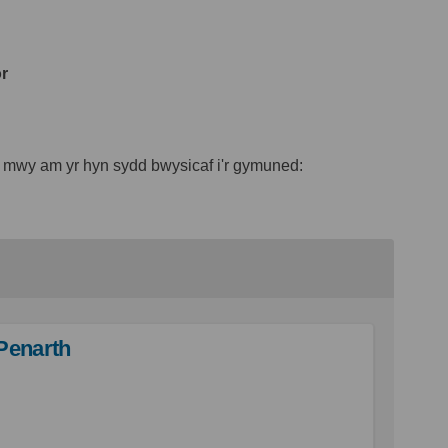
ôr
d mwy am yr hyn sydd bwysicaf i'r gymuned:
Penarth
n Creu Lleoedd Penarth ar Facebook
ynllun Creu Lleoedd Penarth Ar Lin
 Cynllun Creu Lleoedd Penarth dole
llun Creu Lleoedd Penarth Ar Twitt