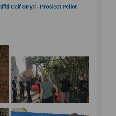
fiti Celf Stryd - Prosiect Peilot
fn St Paul a Graffiti Celf Stryd - 
ôn gefn St Paul a Graffiti Celf Str
u lôn gefn St Paul a Graffiti Celf S
 gefn St Paul a Graffiti Celf Stryd 