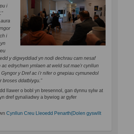
pu i
."
Laura
yngor
ch i
 yn
reu
edd y digwyddiad yn nodi dechrau cam nesaf
ac edrychwn ymlaen at weld sut mae'r cynllun
 Gyngor y Dref ac i'r nifer o grwpiau cymunedol
r broses ddatblygu."
d llawer o bobl yn bresennol, gan dynnu sylw at
n dref gynaliadwy a bywiog ar gyfer
awn
Cynllun Creu Lleoedd Penarth(Dolen gyswllt