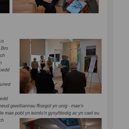
is
 Bro
ych
n
eoedd
muned
oedd
d gwelliannau ffisegol yn unig - mae'n
le mae pobl yn
teimlo'n gysylltiedig ac yn cael eu
ch