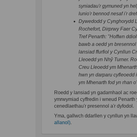
syniadau'r gymuned yn hel
lunio'r bennod nesaf i'r dref
Dywedodd y Cynghorydd 
Rochefort, Dirprwy Faer C
Tref Penarth: "Hoffwn ddiol
bawb a oedd yn bresennol
lansiad ffurfiol y Cynllun C
Lleoedd yn Nhŷ Turner. Ro
Creu Lleoedd ym Mhenarth 
hwn yn darparu cyfleoedd i
ym Mhenarth fod yn rhan o'
Roedd y lansiad yn gadarnhaol ac roed
ymrwymiad cyffredin i wneud Penarth y
cenedlaethau'r presennol a'r dyfodol.
Yma, gallwch ddarllen y cynllun yn ll
(Dolen allanol)
allanol)
.