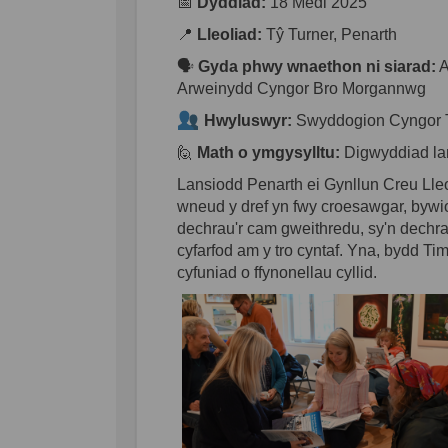
📅
Dyddiad:
18 Medi 2025
📍
Lleoliad:
Tŷ Turner, Penarth
🗣️
Gyda phwy wnaethon ni siarad:
A
Arweinydd Cyngor Bro Morgannwg
Hwyluswyr:
Swyddogion Cyngor T
🙋
Math o ymgysylltu:
Digwyddiad lan
Lansiodd Penarth ei Gynllun Creu Lle
wneud y dref yn fwy croesawgar, bywi
dechrau'r cam gweithredu, sy'n dechr
cyfarfod am y tro cyntaf. Yna, bydd T
cyfuniad o ffynonellau cyllid.