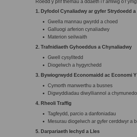
Roedd y prif themâu a ddaeth i'r amlwg o'r ym
1. Dyfodol Cynaliadwy ar gyfer Strydoedd 
Gwella mannau gwyrdd a choed
Galluogi arferion cynaliadwy
Materion seilwaith
2. Trafnidiaeth Gyhoeddus a Chynaliadwy
Gwell cysylltedd
Diogelwch a hygyrchedd
3. Bywiogrwydd Economaidd ac Economi 
Cymorth manwerthu a busnes
Digwyddiadau diwylliannol a chymunedo
4. Rheoli Traffig
Tagfeydd, parcio a danfoniadau
Mesurau diogelwch ar gyfer cerddwyr a b
5. Darpariaeth Iechyd a Lles