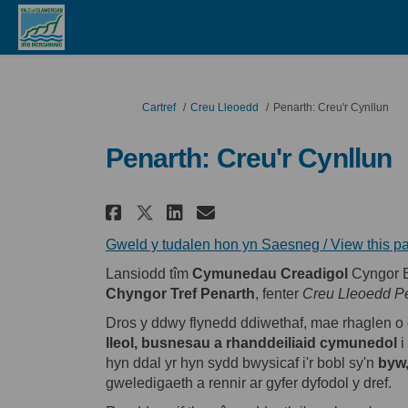
Rydych yma:
Cartref
Creu Lleoedd
Penarth: Creu'r Cynllun
Penarth: Creu'r Cynllun
Rhannu Penarth: Creu'r C
Rhannu Penarth: Cre
E-bost Penarth: 
Rhannu Penarth: Creu'
Gweld y tudalen hon yn Saesneg / View this pa
Lansiodd tîm
Cymunedau Creadigol
Cyngor B
Chyngor Tref Penarth
, fenter
Creu Lleoedd P
Dros y ddwy flynedd ddiwethaf, mae rhaglen 
lleol, busnesau a rhanddeiliaid cymunedol
i
hyn ddal yr hyn sydd bwysicaf i'r bobl sy'n
byw,
gweledigaeth a rennir ar gyfer dyfodol y dref.