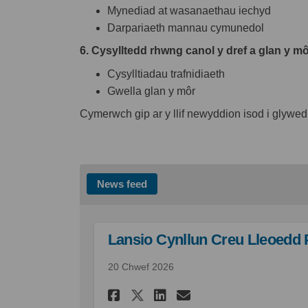
Mynediad at wasanaethau iechyd
Darpariaeth mannau cymunedol
6. Cysylltedd rhwng canol y dref a glan y m
Cysylltiadau trafnidiaeth
Gwella glan y môr
Cymerwch gip ar y llif newyddion isod i glywe
News feed
Lansio Cynllun Creu Lleoedd 
20 Chwef 2026
Rhannu Lansio Cynllu
Rhannu Lansio C
E-bost Lansio
Rhannu Lansio Cyn