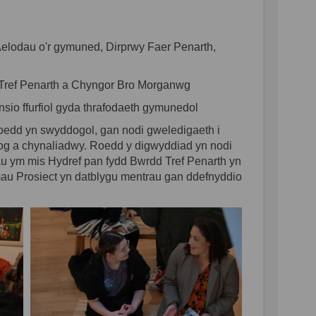
elodau o'r gymuned, Dirprwy Faer Penarth,
ref Penarth a Chyngor Bro Morganwg
sio ffurfiol gyda thrafodaeth gymunedol
oedd yn swyddogol, gan nodi gweledigaeth i
og a chynaliadwy. Roedd y digwyddiad yn nodi
au ym mis Hydref pan fydd Bwrdd Tref Penarth yn
imau Prosiect yn datblygu mentrau gan ddefnyddio