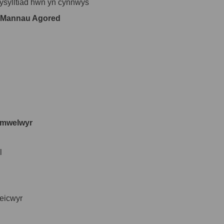
gysylltiad hwn yn cynnwys
a Mannau Agored
Ymwelwyr
l
eicwyr