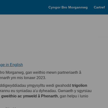
Cyngor Bro Morgannwg
Cartref
ynllun ar Facebook
u'r Cynllun Ar LinkedIn
Creu'r Cynllun dolen
r Cynllun Ar Twitter
(Dolen allanol)
ge in English
ro Morganwg, gan weithio mewn partneriaeth â
enarth
ym mis Ionawr 2023.
o ddigwyddiadau ymgysylltu wedi gwahodd
trigolion
 rannu eu syniadau a'u dyheadau. Gwnaeth y sgyrsiau
 gweithio ac ymweld â Phenarth
, gan helpu i lunio