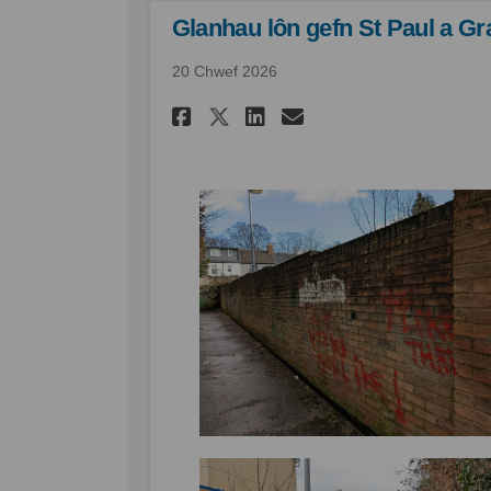
Glanhau lôn gefn St Paul a Graf
20 Chwef 2026
Rhannu Glanhau lôn ge
Rhannu Glanhau l
E-bost Glanha
Rhannu Glanhau lôn