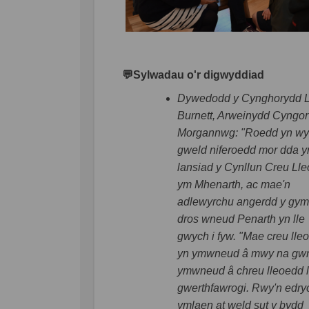
💬
Sylwadau o'r digwyddiad
Dywedodd y Cynghorydd
L
Burnett, Arweinydd Cyngor
Morgannwg: "Roedd yn w
gweld niferoedd mor dda y
lansiad y Cynllun Creu Ll
ym Mhenarth, ac mae'n
adlewyrchu angerdd y gy
dros wneud Penarth yn lle
gwych i fyw. "Mae creu lle
yn ymwneud â mwy na gwneu
ymwneud â chreu lleoedd l
gwerthfawrogi. Rwy'n edry
ymlaen at weld sut y bydd