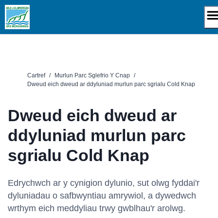
Neidio
i'r
cynnwys
Cartref
/
Murlun Parc Sglefrio Y Cnap
/
Dweud eich dweud ar ddyluniad murlun parc sgrialu Cold Knap
Dweud eich dweud ar
ddyluniad murlun parc
sgrialu Cold Knap
Edrychwch ar y cynigion dylunio, sut olwg fyddai'r
dyluniadau o safbwyntiau amrywiol, a dywedwch
wrthym eich meddyliau trwy gwblhau'r arolwg.