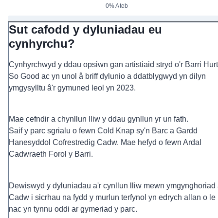
0% Ateb
Sut cafodd y dyluniadau eu
cynhyrchu?
Cynhyrchwyd y ddau opsiwn gan artistiaid stryd o'r Barri Hur
So Good ac yn unol â briff dylunio a ddatblygwyd yn dilyn
ymgysylltu â'r gymuned leol yn 2023.
Mae cefndir a chynllun lliw y ddau gynllun yr un fath.
Saif y parc sgrialu o fewn Cold Knap sy'n Barc a Gardd
Hanesyddol Cofrestredig Cadw. Mae hefyd o fewn Ardal
Cadwraeth Forol y Barri.
Dewiswyd y dyluniadau a'r cynllun lliw mewn ymgynghoriad
Cadw i sicrhau na fydd y murlun terfynol yn edrych allan o le
nac yn tynnu oddi ar gymeriad y parc.