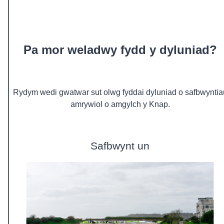
Pa mor weladwy fydd y dyluniad?
Rydym wedi gwatwar sut olwg fyddai dyluniad o safbwyntia
amrywiol o amgylch y Knap.
Safbwynt un