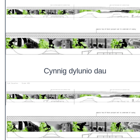
Cynnig dylunio dau