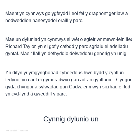
Maent yn cynnwys golygfeydd lleol fel y draphont gerllaw a
nodweddion hanesyddol eraill y parc.
Mae un dyluniad yn cynnwys silwét o sglefriwr mewn-lein lle
Richard Taylor, yn ei gof y cafodd y parc sgrialu ei adeiladu
gyntaf. Mae'r llall yn defnyddio delweddau generig yn unig.
Yn dilyn yr ymgynghoriad cyhoeddus hwn bydd y cynllun
terfynol yn cael ei gymeradwyo gan adran gynllunio'r Cyngor
gyda chyngor a sylwadau gan Cadw, er mwyn sicrhau ei fod
yn cyd-fynd â gweddill y parc.
Cynnig dylunio un