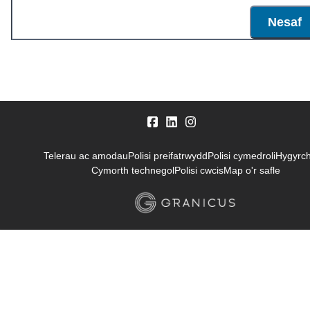
Nesaf
Telerau ac amodau
Polisi preifatrwydd
Polisi cymedroli
Hygyrc
Cymorth technegol
Polisi cwcis
Map o'r safle