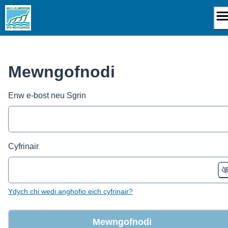
Neidio
i'r
cynnwys
Mewngofnodi
Enw e-bost neu Sgrin
Cyfrinair
Ydych chi wedi anghofio eich cyfrinair?
Mewngofnodi