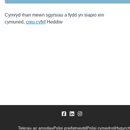
Cymryd rhan mewn sgyrsiau a fydd yn siapio ein
cymuned,
creu cyfrif
Heddiw
Telerau ac amodau
Polisi preifatrwydd
Polisi cymedroli
Hygyrc