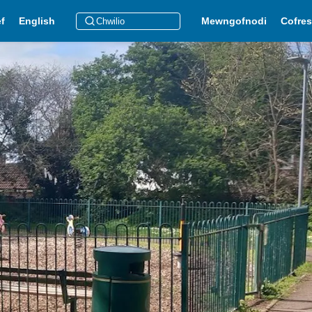
ef
English
Mewngofnodi
Cofres