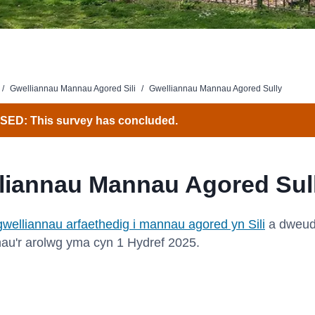
/
Gwelliannau Mannau Agored Sili
/
Gwelliannau Mannau Agored Sully
ED: This survey has concluded.
liannau Mannau Agored Sul
gwelliannau arfaethedig i mannau agored yn Sili
a dweud
hau'r arolwg yma cyn 1 Hydref 2025.