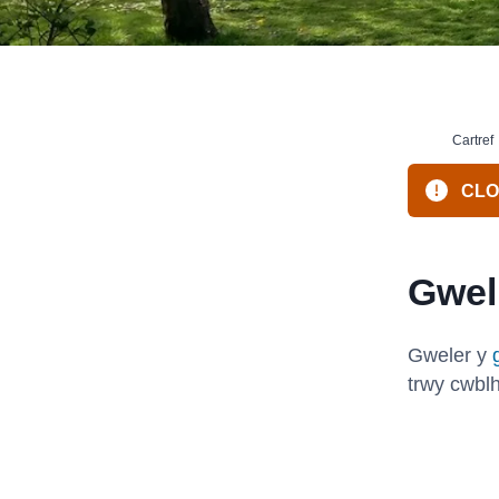
Cartref
CLOS
Gwel
Gweler y
trwy cwbl