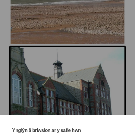
Ynglŷn â briwsion ar y safle hwn