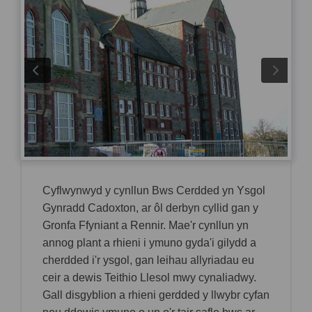
Cyflwynwyd y cynllun Bws Cerdded yn Ysgol
Gynradd Cadoxton, ar ôl derbyn cyllid gan y
Gronfa Ffyniant a Rennir. Mae'r cynllun yn
annog plant a rhieni i ymuno gyda'i gilydd a
cherdded i'r ysgol, gan leihau allyriadau eu
ceir a dewis Teithio Llesol mwy cynaliadwy.
Gall disgyblion a rhieni gerdded y llwybr cyfan