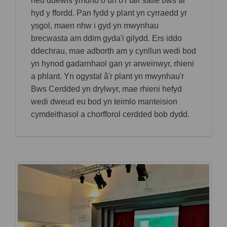
neu ddewis ymuno o un o'r tair safle bws ar
hyd y ffordd. Pan fydd y plant yn cyrraedd yr
ysgol, maen nhw i gyd yn mwynhau
brecwasta am ddim gyda'i gilydd. Ers iddo
ddechrau, mae adborth am y cynllun wedi bod
yn hynod gadarnhaol gan yr arweinwyr, rhieni
a phlant. Yn ogystal â'r plant yn mwynhau'r
Bws Cerdded yn drylwyr, mae rhieni hefyd
wedi dweud eu bod yn teimlo manteision
cymdeithasol a chorfforol cerdded bob dydd.