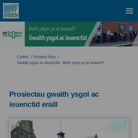
Rydych yma:
Cartref
Prosiect Sero
Gwaith ysgol ac ieuenctid - Beth ydym yn ei wneud?
Prosiectau gwaith ysgol ac
ieuenctid eraill