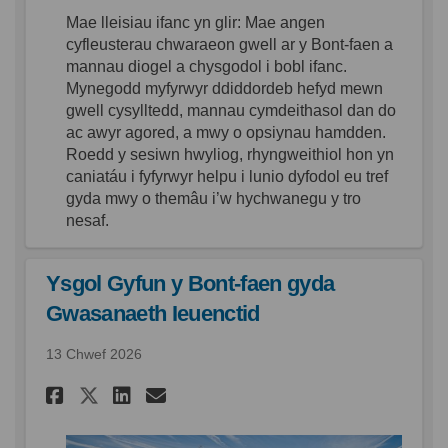
Mae
lleisiau
ifanc
yn
glir
: Mae
angen
cyfleusterau
chwaraeon
gwell
ar
y Bont-
faen
a
mannau
diogel
a
chysgodol
i
bobl
ifanc
.
Mynegodd
myfyrwyr
ddiddordeb
hefyd
mewn
gwell
cysylltedd
,
mannau
cymdeithasol
dan do
ac
awyr
agored
, a
mwy
o
opsiynau
hamdden
.
Roedd
y
sesiwn
hwyliog
,
rhyngweithiol
hon
yn
caniatáu
i
fyfyrwyr
helpu
i
lunio
dyfodol
eu
tref
gyda
mwy
o
themâu
i’w
hychwanegu
y
tro
nesaf
.
Ysgol Gyfun y Bont-faen gyda
Gwasanaeth Ieuenctid
13 Chwef 2026
Rhannu Ysgol Gyfun y Bont-f
Rhannu Ysgol Gyfun y Bo
E-bost Ysgol Gyfun y
Rhannu Ysgol Gyfun y Bont