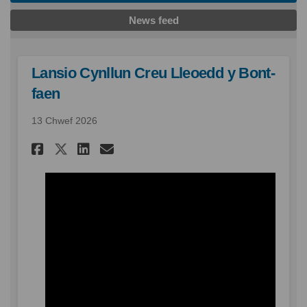
News feed
Lansio Cynllun Creu Lleoedd y Bont-
faen
13 Chwef 2026
Rhannu Lansio Cynllun Creu Ll
Rhannu Lansio Cynllun Cr
E-bost Lansio Cynllun
Rhannu Lansio Cynllun Creu