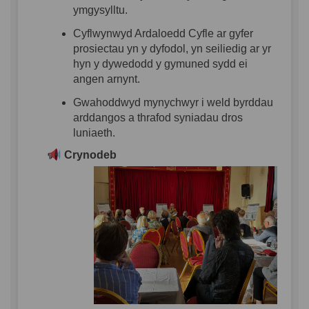
ymgysylltu
.
Cyflwynwyd
Ardaloedd
Cyfle
ar
gyfer
prosiectau
yn
y
dyfodol
,
yn
seiliedig
ar
yr
hyn
y
dywedodd
y
gymuned
sydd
ei
angen
arnynt
.
Gwahoddwyd
mynychwyr
i
weld
byrddau
arddangos
a
thrafod
syniadau
dros
luniaeth
.
Crynodeb