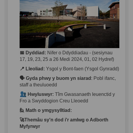
📅
Dyddiad
:
Nifer
o
D
d
yddiadau
- (
sesiynau
17, 19, 23, 25 a 26 Medi 2024, 01, 02 Hydref)
📍
Lleoliad
:
Ysgol y Bont-
faen
(Ysgol
Gynradd
)
🗣️
Gyda
phwy
y
buom
yn
siarad
:
Pobl
ifanc
,
staff a
theuluoedd
Hwyluswyr
:
Tîm
Gwasanaeth
Ieuenctid
y
Fro
a
Swyddogion
Creu
Lleoedd
🙋
Math o
ymgysylltiad
:
🚀
Themâu
sy'n
dod
i'r
amlwg
o
Adborth
Myfyrwyr