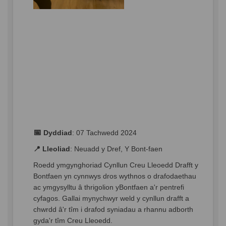
📅
Dyddiad
:
07
Tachwedd
2024
📍
Lleoliad
:
Neuadd y
Dref
, Y Bont-
faen
Roedd
ymgynghoriad
Cynllun
Creu
Lleoedd
Drafft
y
Bontf
aen
yn
cynnwys
dros
wythnos
o
drafodaethau
ac
ymgysylltu
â
thrigolion
yBont
faen
a'r
pentrefi
cyfagos
.
Gallai
mynychwyr
weld y
cynllun
drafft
a
chwrdd
â'r
tîm
i
drafod
syniadau
a
rhannu
adborth
gyda'r
tîm
Creu
Lleoedd
.