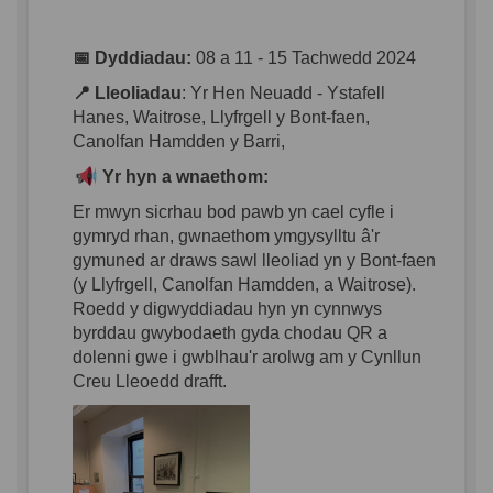
📅
Dyddiadau
:
08 a 11 - 15
Tachwedd
2024
📍
Lleoliadau
:
Yr Hen Neuadd -
Ystafell
Hanes, Waitrose,
Llyfrgell
y Bont-
faen
,
Canolfan
Hamdden
y Barri,
Yr
hyn
a
wnaethom
:
Er
mwyn
sicrhau
bod
pawb
yn
cael
cyfle
i
gymryd
rhan
,
gwnaethom
ymgysylltu
â'r
gymuned
ar
draws
sawl
lleoliad
yn
y Bont-
faen
(y
Llyfrgell
,
Canolfan
Hamdden
, a Waitrose).
Roedd
y
digwyddiadau
hyn
yn
cynnwys
byrddau
gwybodaeth
gyda
chodau
QR a
dolenni
gwe
i
gwblhau'r
arolwg
am y
Cynllun
Creu
Lleoedd
drafft
.