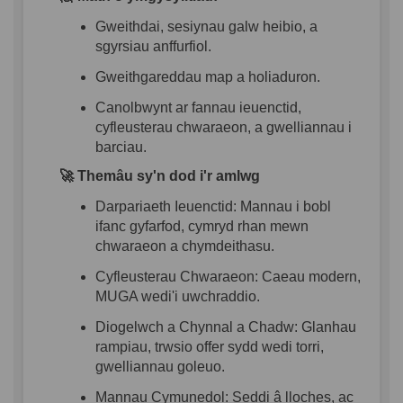
Gweithdai
,
sesiynau
galw
heibio
, a
sgyrsiau
anffurfiol
.
Gweithgareddau
map a
holiaduron
.
Canolbwynt
ar
fannau
ieuenctid
,
cyfleusterau
chwaraeon
, a
gwelliannau
i
barciau
.
🚀
Themâu
sy'n
dod
i'r
amlwg
Darpariaeth
Ieuenctid
:
Mannau
i
bobl
ifanc
gyfarfod
,
c
ymryd
rhan
mewn
chwaraeon
a
chymdeithasu
.
Cyfleusterau
Chwaraeon
:
Caeau
modern,
MUGA
wedi'i
uwchraddio
.
Diogelwch
a
Chynnal
a
Chadw
:
Glanh
au
rampiau
,
trwsio
offer
sydd
wedi
torri
,
gwell
iannau
goleu
o
.
Mannau
Cymunedol
:
Seddi
â
lloches
, ac