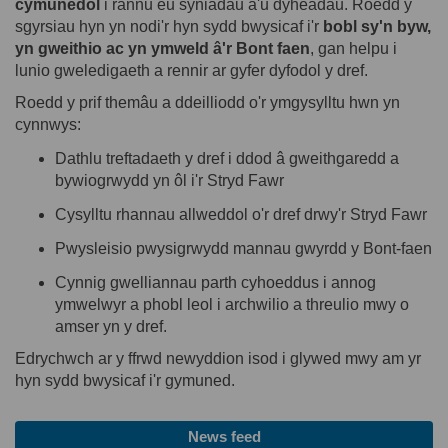
cymunedol
i
rannu
eu
syniadau
a'u
dyheadau
.
Roedd
y
sgyrsiau
hyn
yn
nodi'r
hyn
sydd
bwysicaf
i'r
bobl
sy'n
byw
,
yn
gweithio
ac
yn
ymweld
â'r
Bont
faen
,
gan
helpu
i
lunio
gweledigaeth
a
rennir
ar
gyfer
dyfodol
y
dref
.
Roedd
y
prif
themâu
a
ddeilliodd
o'r
ymgysylltu
hwn
yn
cynnwys
:
Dathlu
treftadaeth
y
dref
i
ddod
â
gweithgaredd
a
bywiogrwydd
yn
ôl
i'r
Stryd
Fawr
Cysylltu
rhannau
allweddol
o'r
dref
drwy'r
Stryd
Fawr
Pwysleisio
pwysigrwydd
mannau
gwyrdd
y Bont-
faen
Cynnig
gwelliannau
parth
cyhoeddus
i
annog
ymwelwyr
a
phobl
leol
i
archwilio
a
threulio
mwy
o
amser
yn
y
dref
.
Edrychwch
ar
y
ffrwd
newyddion
isod
i
glywed
mwy
am yr
hyn
sydd
bwysicaf
i'r
gymuned
.
News feed