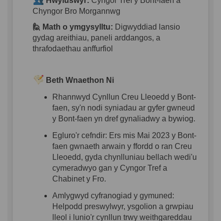
Hwyluswyr
:
Cyngor
Tref y Bont-
faen
a
Chyngor
Bro Morgannwg
🙋 Math o
ymgysylltu
:
Digwyddiad
lansio
gydag
areithiau
,
paneli
arddangos
, a
thrafodaethau
anffurfiol
Beth
Wnaethon
Ni
Rhannwyd
Cynllun
Creu
Lleoedd
y Bont-
faen
,
sy'n
nodi
syniadau
ar
gyfer
gwneud
y Bont-
faen
yn
dref
gynaliadwy
a
bywiog
.
Egluro'r
cefndir
:
Ers
mis Mai 2023
y Bont-
faen
gwnaeth
arwain
y
ffordd
o ran Creu
Lleoedd
,
gyda
chynlluniau
bellach
wedi'u
cymeradwyo
gan
y
Cyngor
Tref a
Chabinet
y
Fro
.
Amlyg
wyd
cyfranogiad
y
gymuned
:
Helpodd
preswylwyr
,
ysgolion
a
grwpiau
lleol
i
lunio'r
cynllun
trwy
weithgareddau