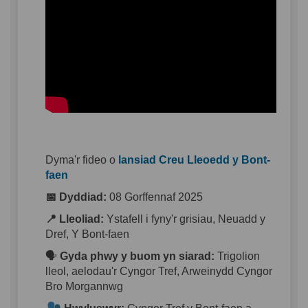
Dyma'r fideo o
lansiad Creu Lleoedd y Bont-
(Dolen allanol)
faen
📅 Dyddiad
:
08
Gorffennaf
2025
📍 Lleoliad
:
Ystafell
i
fyny'r
grisiau
, Neuadd y
Dref
, Y Bont-
faen
🗣️
Gyda
phwy
y
buom
yn
siarad
:
Trigolion
lleol
,
aelodau'r
Cyngor
Tref
,
Arweinydd
Cyngor
Bro Morgannwg