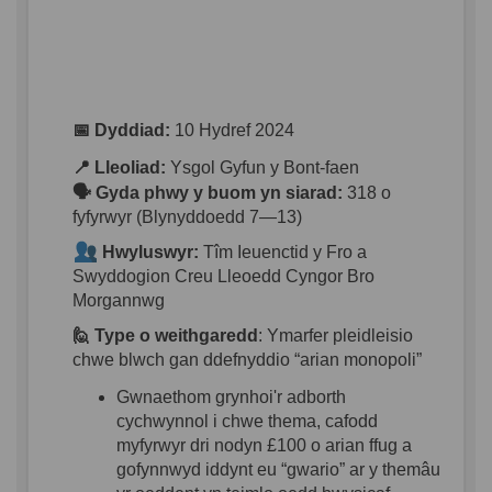
📅 Dyddiad
:
10 Hydref 2024
📍 Lleoliad
:
Ysgol Gyfun y Bont-
faen
🗣️ Gyda
phwy
y
buom
yn
siarad
:
318 o
fyfyrwyr
(
Blynyddoedd
7—13)
Hwyluswyr
:
Tîm
Ieuenctid
y
Fro
a
Swyddogion
Creu
Lleoedd
Cyngor
Bro
Morgannwg
🙋
Type
o
weithgaredd
:
Ymarfer
pleidleisio
chwe
blwch
gan
ddefnyddio
“
arian
monopoli
”
Gwnaethom
grynhoi'r
adborth
cychwynnol
i
chwe
thema,
cafodd
myfyrwyr
dri
nodyn
£100 o
arian
ffug
a
gofynnwyd
iddynt
eu
“
gwario
”
ar
y
themâu