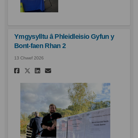
Ymgysylltu â Phleidleisio Gyfun y
Bont-faen Rhan 2
13 Chwef 2026
Rhannu Ymgysylltu â Phleidlei
Rhannu Ymgysylltu â Phle
E-bost Ymgysylltu â Ph
Rhannu Ymgysylltu â Phleid