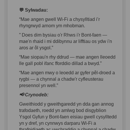
💬
Sylwadau
:
“Mae
angen
gwell
Wi-Fi a
chysylltiad
i’r
rhyngrwyd
arnom
ym
mhobman
.
” Does dim
bysiau
o'r
Rhws
i'r
Bont-
faen
—
mae'n
rhaid
i
mi
ddibynnu
ar
lifftiau
os
ydw
i'n
aros
ar
ôl
ysgol
.”
“Mae
siopau'n
rhy
ddrud
—
mae
angen
lleoedd
lle
gall
pobl
ifanc
fforddio
dillad
a
bwyd
.”
“Mae
angen
mwy
o
leoedd
ar
gyfer
pêl-droed
a
rygbi
— a
chynnal
a
chadw'r
cyfleusterau
presennol
yn
well.”
📢
Crynodeb
:
Gweithiodd
y
gweithgaredd
yn
dda
gan
annog
trafodaeth
,
roedd
yn
amlwg
bod
disgyblion
Ysgol Gyfun y Bont-
faen
eisiau
gwell
cysylltedd
yn
y
dref
,
yn
cynnwys
darparu
Wi-Fi a
thrafnidiaeth
ac
uwchraddio
a
chynnal
a
chadw