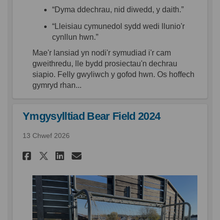
“Dyma
ddechrau
,
nid
diwedd
, y daith.”
“
Lleisiau
cymunedol
sydd
wedi
llunio'r
cynllun
hwn
.”
Mae'r
lansiad
yn
nodi'r
symudiad
i'r
cam
gweithredu
,
lle
bydd
prosiectau'n
dechrau
siapio
. Felly
gwyliwch
y
gofod
hwn
.
Os
hoff
ech
g
ymryd
rhan
...
Ymgysylltiad Bear Field 2024
13 Chwef 2026
Rhannu Ymgysylltiad Bear Fie
Rhannu Ymgysylltiad Bear
E-bost Ymgysylltiad B
Rhannu Ymgysylltiad Bear F