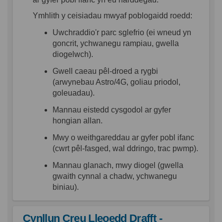
Ymhlith
y
ceisiadau
mwyaf
poblogaidd
roedd
:
Uwchraddio'r
parc
sglefrio
(
ei
wneud
yn
goncrit
,
ychwanegu
rampiau
,
gwella
diogelwch
).
Gwell
caeau
pêl-droed
a
rygbi
(
arwynebau
Astro/4G,
goliau
priodol
,
goleuadau
).
Mannau
eistedd
cysgodol
ar
gyfer
hongian
allan
.
Mwy
o
weithgareddau
ar
gyfer
pobl
ifanc
(
cwrt
pêl-fasged
,
wal
ddringo
, trac
pwmp
).
Mannau
glanach
,
mwy
diogel
(
gwella
gwaith
cynnal
a
chadw
,
ychwanegu
biniau
).
Cynllun Creu Lleoedd Drafft -