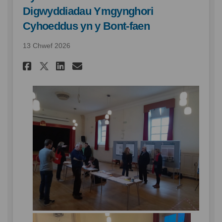
Digwyddiadau Ymgynghori
Cyhoeddus yn y Bont-faen
13 Chwef 2026
Rhannu Cynllun Creu Lleoedd 
Rhannu Cynllun Creu Lle
E-bost Cynllun Creu L
Rhannu Cynllun Creu Lleoe