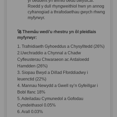
yr
oeddent
yn
teimlo
oedd
bwysicaf
.
Roedd
y dull
rhyngweithiol
hwn
yn
annog
cyfranogiad
a
thrafodaethau
gwych
rhwng
myfyrwyr
.
🚀
Themâu
wedi'u
rhestru
yn
ôl
pleidlais
myfyrwyr
:
1. Trafnidiaeth
Gyhoeddus
a
Chysylltedd
(26%)
2.Uwchraddio
a
Chynnal
a
Chadw
Cyfleusterau
Chwaraeon
ac
Ardaloedd
Hamdden
(26%)
3. Siopau
Bwyd
a
Dillad
Fforddiadwy
i
Ieuenctid
(22%)
4. Mannau
Newydd a
Gwell
sy’n
G
yfeillgar
i
Bobl
Ifanc
18%
5. Adeilad
a
u
Cymunedol
a
Gofod
au
Cymdeithasol
0.05%
6. Arall
0.03%