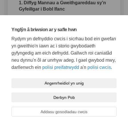
1.
Diffyg
Mannau
a
Gweithgareddau
sy'n
Gyfeillgar
i
Bobl
Ifanc
Dywedodd
myfyrwyr
nad
oes
digon
o
leoedd
i
gymdeithasu
y
tu
mewn
heb
Ynglŷn â briwsion ar y safle hwn
wario
arian
.
Hoffent
gael
mynediad
i
sinemâu
,
arcedau
,
alïau
bowlio
, a
mwy
o
Rydym yn defnyddio cwcis i sicrhau bod ein gwefan
fannau
cymdeithasol
.
yn gweithio'n iawn ac i storio gwybodaeth
gyfyngedig am eich defnydd. Gallwch roi caniatâd
Mae
galw
mawr
am
fannau
pwrpasol
,
canolog
i
ieuenctid
-
lleoedd
i
gwrdd
,
yn
neu dynnu'n ôl ar unrhyw adeg. I gael gwybod mwy,
enwedig
mewn
tywydd
gwael
.
Mae'r
darllenwch ein
polisi preifatrwydd
a'n
polisi cwcis
.
lleoliadau
a
awgrymir
yn
cynnwys
ger y
ganolfan
hamdden
, Bear Fields, neu
Angenrheidiol yn unig
ardaloedd
canol
y
dref
.
2.
Cyfyngiadau
Trafnidiaeth
Gyhoeddus
Derbyn Pob
B
ysiau
annibynadwy
ac
anaml
-
yn
enwedig
gyda'r
nos
-
yn
ei
gwneud
hi'n
Addasu gosodiadau cwcis
anodd
mynd
i
mewn
i'r
dref
.
Awgrymodd
llawer
orsaf
drenau
neu
gysylltiadau
bws