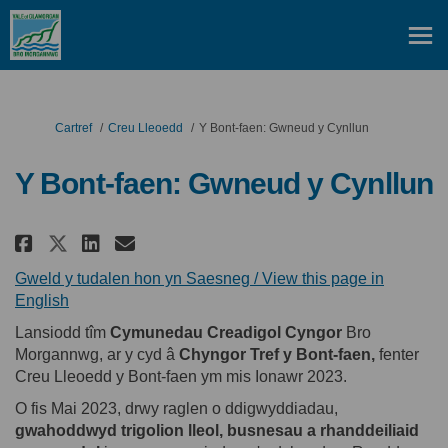
Rydych yma:
Cartref
Creu Lleoedd
Y Bont-faen: Gwneud y Cynllun
Y Bont-faen: Gwneud y Cynllun
Rhannu Y Bont-faen: Gwneud y Cy
Rhannu Y Bont-faen: Gwneud
E-bost Y Bont-faen: Gwne
Rhannu Y Bont-faen: Gwneud y
Gweld y tudalen hon yn Saesneg / View this page in
(Dolen allanol)
English
Lansiodd
tîm
Cymunedau
Creadigol
Cyngor
Bro
Morgannwg,
ar
y
cyd
â
Chyngor
Tref y Bont-
faen
,
fenter
Creu
Lleoedd
y Bont-
faen
ym
mis
Ionawr
2023.
O
fis
Mai
2023,
drwy
raglen
o
ddigwyddiadau
,
gwahoddwyd
t
rigolion
lleol
,
busnesau
a
rhanddeiliaid