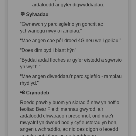
ardaloedd
ar
gyfer
digwyddiadau
.
💬
Sylwadau
“
Gwnewch
y parc
sglefrio
yn
goncrit
ac
ychwanegu
mwy
o
rampiau
.”
“Mae
angen
cae
pêl-droed
4G neu well
goliau
.”
“Does dim
byd
i
blant
hŷn
”
“
Byddai
ardal
lloches
ar
gyfer
eistedd
a
sgwrsio
yn
wych.”
“Mae
angen
diweddaru
’r
parc
sglefrio
-
rampiau
rhydlyd
.”
📢
Crynodeb
Roedd
p
awb
y
buom
yn
siarad
â
nhw
yn
hoff
o
leoliad
Bear Field;
mannau
gwyrdd
,
a
’r
ardaloedd
chwaraeon
presennol
,
ond
mae'r
mwyafrif
yn
dweud
bod
y
cyfleusterau
yn
hen,
angen
uwchraddio
, ac
nid
oes
digon
o
leoedd
ar
gyfer
pobl
ifanc
yn
eu
harddegau
.