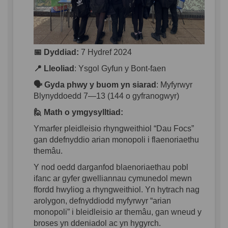
📅 Dyddiad
:
7 Hydref 2024
📍 Lleoliad
:
Ysgol Gyfun y Bont-
faen
🗣️ Gyda
phwy
y
buom
yn
siarad
:
Myfyrwyr
Blynyddoedd
7—13 (144 o
gyfranogwyr
)
🙋 Math o
ymgysylltiad
:
Ymarfer
pleidleisio
rhyngweithiol
“Dau
Focs
”
gan
ddefnyddio
arian
monopoli
i
flaenoriaethu
themâu
.
Y nod
oedd
darganfod
blaenoriaethau
pobl
ifanc
ar
gyfer
gwelliannau
cymunedol
mewn
ffordd
hwyliog
a
rhyngweithiol
. Yn
hytrach
nag
arolygon
,
defnyddiodd
myfyrwyr
“
arian
monopoli
”
i
bleidleisio
ar
themâu
,
gan
wneud
y
broses
yn
ddeniadol
ac
yn
hygyrch
.