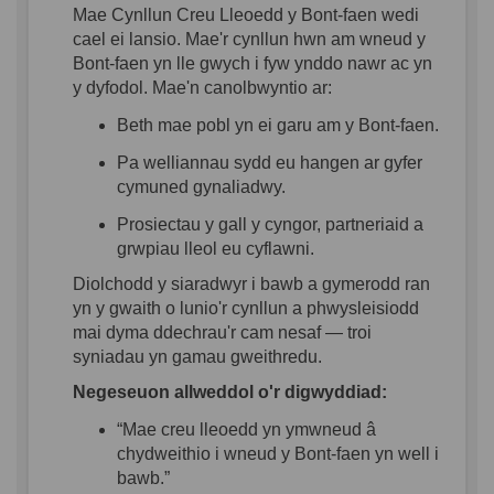
Mae
Cynllun
Creu
Lleoedd
y Bont-
faen
wedi
cael
ei
lansio
.
Mae'r
cynllun
hwn
am
wneud
y
Bont-
faen
yn
lle
gwych
i
fyw
ynddo
nawr
ac
yn
y
dyfodol
.
Mae'n
canolbwyntio
ar
:
Beth
mae
pobl
yn
ei
garu
am y Bont-
faen
.
Pa
welliannau
sydd
eu
hangen
ar
gyfer
cymuned
gynaliadwy
.
Prosiectau
y gall y
cyngor
,
partneriaid
a
grwpiau
lleol
eu
cyflawni
.
Diolchodd
y
siaradwyr
i
bawb
a
gymerodd
ran
yn
y
gwaith
o
lunio'r
cynllun
a
phwysleisiodd
mai
dyma
dd
echrau'r
cam
nesaf
—
troi
syniadau
yn
gamau
gweithredu
.
Negeseuon
allweddol
o'r
digwyddiad
:
“Mae
creu
lleoedd
yn
ymwneud
â
chydweithio
i
wneud
y Bont-
faen
yn
well
i
bawb
.”