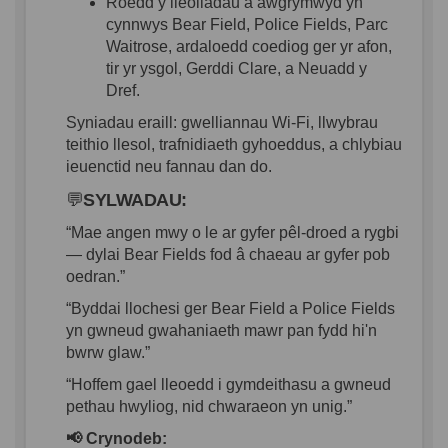
Roedd
y
lleoliadau
a
awgrymwyd
yn
cynnwys
Bear Field,
Police Fields
, Parc
Waitrose,
ardaloedd
coediog
ger yr
afon
,
tir
yr
ysgol
,
Gerddi
Clare, a Neuadd y
Dref
.
Syniadau
eraill
:
gwelliannau
Wi-Fi,
llwybrau
teithio
llesol
,
trafnidiaeth
gyhoeddus
, a
chlybiau
ieuenctid
neu
fannau
dan do.
💬
SYLWADAU:
“Mae
angen
mwy
o le
ar
gyfer
pêl-droed
a
rygbi
—
dylai
Bear Fields
fod
â
chaeau
ar
gyfer
pob
oedran
.
”
“
Byddai
llochesi
ger
Bear Field
a
Police Fields
yn
gwneud
gwahaniaeth
mawr
pan
fydd
hi'n
bwrw
glaw
.”
“
Hoffem
gael
lleoedd
i
gymdeithasu
a
gwneud
pethau
hwyliog
,
nid
chwaraeon
yn
unig
.”
📢
Crynodeb
: