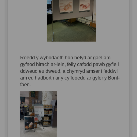
Roedd
y
wybodaeth
hon
hefyd
ar
gael
am
gyfnod
hirach
ar-lein
, felly
cafodd
pawb
gyfle
i
ddweud
eu
dweud
, a
chymryd
amser
i
feddwl
am
eu
hadborth
ar
y
cyfleoedd
ar
gyfer
y Bont-
faen
.