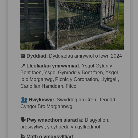
📅 Dyddiad
:
Dyddiadau
amrywiol
o
fewn
2024
📍 Lleoliad
au
ymrwymiad
:
Ysgol Gyfun y
Bont-
faen
, Ysgol
Gynradd
y Bont-
faen
, Ysgol
Iolo Morganwg, Picnic y Coronation,
Llyfrgell
,
Canolfan
Hamdden
,
Filco
Hwyluswyr
:
Swyddogion
Creu
Lleoedd
Cyngor
Bro Morgannwg
🗣️
Pwy
wnaethom
siarad
â:
D
isgyblion
,
preswylwyr
, y
cyhoedd
yn
gyffredinol
🙋
Math o
ymgysylltiad
: