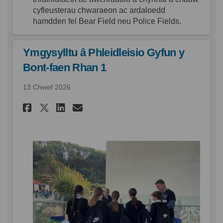
cyfleusterau
chwaraeon
ac
ardaloedd
hamdden
fel
Bear Field neu
Police Fields
.
Ymgysylltu â Phleidleisio Gyfun y
Bont-faen Rhan 1
13 Chwef 2026
Rhannu Ymgysylltu â Phleidlei
Rhannu Ymgysylltu â Phle
E-bost Ymgysylltu â Ph
Rhannu Ymgysylltu â Phleid