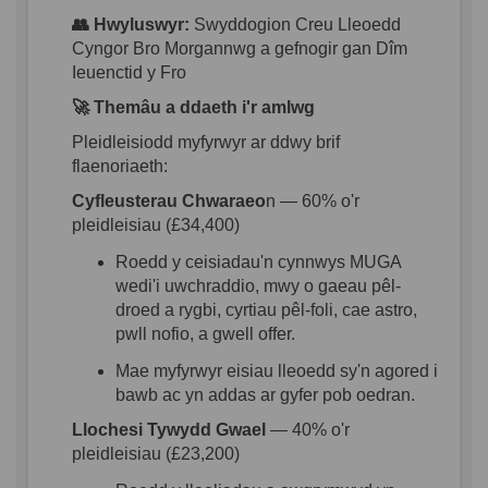
👥 Hwyluswyr
:
Swyddogion
Creu
Lleoedd
Cyngor
Bro Morgannwg a
gefnogir
gan
Dîm
Ieuenctid
y
Fro
🚀
Themâu
a
ddaeth
i'r
amlwg
Pleidleisiodd
myfyrwyr
ar
ddwy
brif
flaenoriaeth
:
Cyfleusterau
Chwaraeo
n
— 60%
o'r
pleidleisiau
(£34,400)
Roedd
y
ceisiadau'n
cynnwys
MUGA
wedi'i
uwchraddio
,
mwy
o
gaeau
pêl-
droed
a
rygbi
,
cyrtiau
pêl-foli
,
cae
astro,
pwll
nofio
, a
gwell
offer.
Mae
myfyrwyr
eisiau
lleoedd
sy'n
agored
i
bawb
ac
yn
addas
ar
gyfer
pob
oedran
.
Llochesi
Tywydd
Gwael
— 40%
o'r
pleidleisiau
(£23,200)