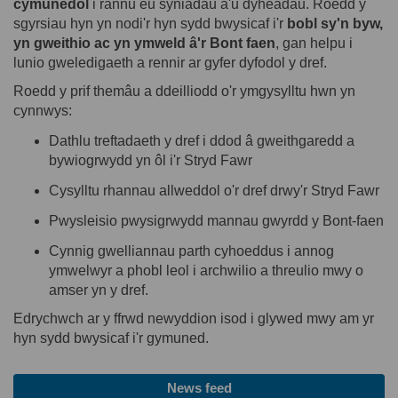
cymunedol
i
rannu
eu
syniadau
a'u
dyheadau
.
Roedd
y
sgyrsiau
hyn
yn
nodi'r
hyn
sydd
bwysicaf
i'r
bobl
sy'n
byw
,
yn
gweithio
ac
yn
ymweld
â'r
Bont
faen
,
gan
helpu
i
lunio
gweledigaeth
a
rennir
ar
gyfer
dyfodol
y
dref
.
Roedd
y
prif
themâu
a
ddeilliodd
o'r
ymgysylltu
hwn
yn
cynnwys
:
Dathlu
treftadaeth
y
dref
i
ddod
â
gweithgaredd
a
bywiogrwydd
yn
ôl
i'r
Stryd
Fawr
Cysylltu
rhannau
allweddol
o'r
dref
drwy'r
Stryd
Fawr
Pwysleisio
pwysigrwydd
mannau
gwyrdd
y Bont-
faen
Cynnig
gwelliannau
parth
cyhoeddus
i
annog
ymwelwyr
a
phobl
leol
i
archwilio
a
threulio
mwy
o
amser
yn
y
dref
.
Edrychwch
ar
y
ffrwd
newyddion
isod
i
glywed
mwy
am yr
hyn
sydd
bwysicaf
i'r
gymuned
.
News feed