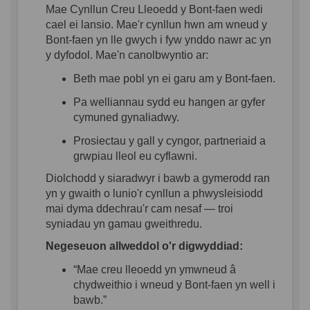
Mae
Cynllun
Creu
Lleoedd
y Bont-
faen
wedi
cael
ei
lansio
.
Mae'r
cynllun
hwn
am
wneud
y
Bont-
faen
yn
lle
gwych
i
fyw
ynddo
nawr
ac
yn
y
dyfodol
.
Mae'n
canolbwyntio
ar
:
Beth
mae
pobl
yn
ei
garu
am y Bont-
faen
.
Pa
welliannau
sydd
eu
hangen
ar
gyfer
cymuned
gynaliadwy
.
Prosiectau
y gall y
cyngor
,
partneriaid
a
grwpiau
lleol
eu
cyflawni
.
Diolchodd
y
siaradwyr
i
bawb
a
gymerodd
ran
yn
y
gwaith
o
lunio'r
cynllun
a
phwysleisiodd
mai
dyma
dd
echrau'r
cam
nesaf
—
troi
syniadau
yn
gamau
gweithredu
.
Negeseuon
allweddol
o'r
digwyddiad
:
“Mae
creu
lleoedd
yn
ymwneud
â
chydweithio
i
wneud
y Bont-
faen
yn
well
i
bawb
.”