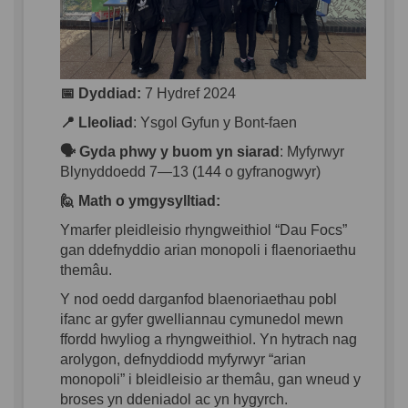
📅 Dyddiad
:
7 Hydref 2024
📍 Lleoliad
:
Ysgol Gyfun y Bont-
faen
🗣️ Gyda
phwy
y
buom
yn
siarad
:
Myfyrwyr
Blynyddoedd
7—13 (144 o
gyfranogwyr
)
🙋 Math o
ymgysylltiad
:
Ymarfer
pleidleisio
rhyngweithiol
“Dau
Focs
”
gan
ddefnyddio
arian
monopoli
i
flaenoriaethu
themâu
.
Y nod
oedd
darganfod
blaenoriaethau
pobl
ifanc
ar
gyfer
gwelliannau
cymunedol
mewn
ffordd
hwyliog
a
rhyngweithiol
. Yn
hytrach
nag
arolygon
,
defnyddiodd
myfyrwyr
“
arian
monopoli
”
i
bleidleisio
ar
themâu
,
gan
wneud
y
broses
yn
ddeniadol
ac
yn
hygyrch
.