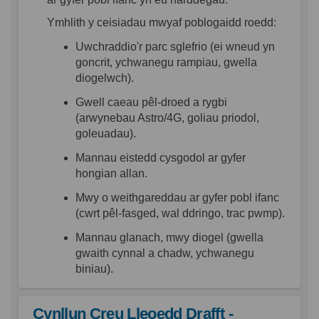
Ymhlith
y
ceisiadau
mwyaf
poblogaidd
roedd
:
Uwchraddio'r
parc
sglefrio
(
ei
wneud
yn
goncrit
,
ychwanegu
rampiau
,
gwella
diogelwch
).
Gwell
caeau
pêl-droed
a
rygbi
(
arwynebau
Astro/4G,
goliau
priodol
,
goleuadau
).
Mannau
eistedd
cysgodol
ar
gyfer
hongian
allan
.
Mwy
o
weithgareddau
ar
gyfer
pobl
ifanc
(
cwrt
pêl-fasged
,
wal
ddringo
, trac
pwmp
).
Mannau
glanach
,
mwy
diogel
(
gwella
gwaith
cynnal
a
chadw
,
ychwanegu
biniau
).
Cynllun Creu Lleoedd Drafft -