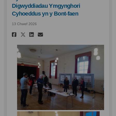
Digwyddiadau Ymgynghori
Cyhoeddus yn y Bont-faen
13 Chwef 2026
Rhannu Cynllun Creu Lleoedd 
Rhannu Cynllun Creu Lle
E-bost Cynllun Creu L
Rhannu Cynllun Creu Lleoe