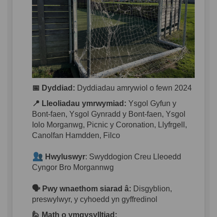
📅 Dyddiad
:
Dyddiadau
amrywiol
o
fewn
2024
📍 Lleoliad
au
ymrwymiad
:
Ysgol Gyfun y
Bont-
faen
, Ysgol
Gynradd
y Bont-
faen
, Ysgol
Iolo Morganwg, Picnic y Coronation,
Llyfrgell
,
Canolfan
Hamdden
,
Filco
Hwyluswyr
:
Swyddogion
Creu
Lleoedd
Cyngor
Bro Morgannwg
🗣️
Pwy
wnaethom
siarad
â:
D
isgyblion
,
preswylwyr
, y
cyhoedd
yn
gyffredinol
🙋
Math o
ymgysylltiad
: