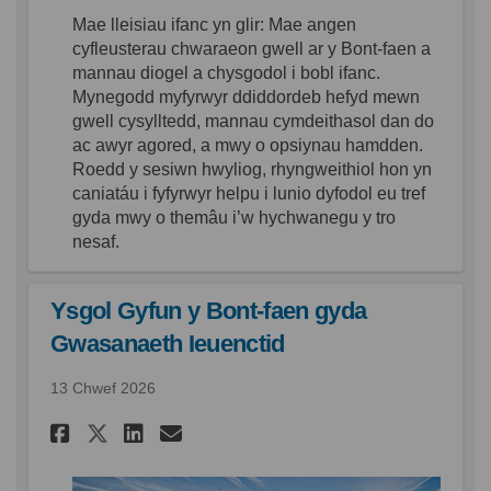
Mae
lleisiau
ifanc
yn
glir
: Mae
angen
cyfleusterau
chwaraeon
gwell
ar
y Bont-
faen
a
mannau
diogel
a
chysgodol
i
bobl
ifanc
.
Mynegodd
myfyrwyr
ddiddordeb
hefyd
mewn
gwell
cysylltedd
,
mannau
cymdeithasol
dan do
ac
awyr
agored
, a
mwy
o
opsiynau
hamdden
.
Roedd
y
sesiwn
hwyliog
,
rhyngweithiol
hon
yn
caniatáu
i
fyfyrwyr
helpu
i
lunio
dyfodol
eu
tref
gyda
mwy
o
themâu
i’w
hychwanegu
y
tro
nesaf
.
Ysgol Gyfun y Bont-faen gyda
Gwasanaeth Ieuenctid
13 Chwef 2026
Rhannu Ysgol Gyfun y Bont-f
Rhannu Ysgol Gyfun y Bo
E-bost Ysgol Gyfun y
Rhannu Ysgol Gyfun y Bont