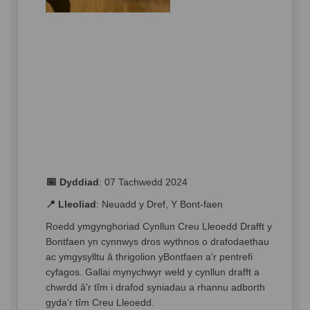
📅
Dyddiad
:
07
Tachwedd
2024
📍
Lleoliad
:
Neuadd y
Dref
, Y Bont-
faen
Roedd
ymgynghoriad
Cynllun
Creu
Lleoedd
Drafft
y
Bontf
aen
yn
cynnwys
dros
wythnos
o
drafodaethau
ac
ymgysylltu
â
thrigolion
yBont
faen
a'r
pentrefi
cyfagos
.
Gallai
mynychwyr
weld y
cynllun
drafft
a
chwrdd
â'r
tîm
i
drafod
syniadau
a
rhannu
adborth
gyda'r
tîm
Creu
Lleoedd
.