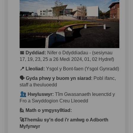
📅
Dyddiad
:
Nifer
o
D
d
yddiadau
- (
sesiynau
17, 19, 23, 25 a 26 Medi 2024, 01, 02 Hydref)
📍
Lleoliad
:
Ysgol y Bont-
faen
(Ysgol
Gynradd
)
🗣️
Gyda
phwy
y
buom
yn
siarad
:
Pobl
ifanc
,
staff a
theuluoedd
Hwyluswyr
:
Tîm
Gwasanaeth
Ieuenctid
y
Fro
a
Swyddogion
Creu
Lleoedd
🙋
Math o
ymgysylltiad
:
🚀
Themâu
sy'n
dod
i'r
amlwg
o
Adborth
Myfyrwyr