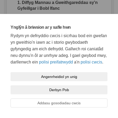
1.
Diffyg
Mannau
a
Gweithgareddau
sy'n
Gyfeillgar
i
Bobl
Ifanc
Dywedodd
myfyrwyr
nad
oes
digon
o
leoedd
i
gymdeithasu
y
tu
mewn
heb
Ynglŷn â briwsion ar y safle hwn
wario
arian
.
Hoffent
gael
mynediad
i
sinemâu
,
arcedau
,
alïau
bowlio
, a
mwy
o
Rydym yn defnyddio cwcis i sicrhau bod ein gwefan
fannau
cymdeithasol
.
yn gweithio'n iawn ac i storio gwybodaeth
gyfyngedig am eich defnydd. Gallwch roi caniatâd
Mae
galw
mawr
am
fannau
pwrpasol
,
canolog
i
ieuenctid
-
lleoedd
i
gwrdd
,
yn
neu dynnu'n ôl ar unrhyw adeg. I gael gwybod mwy,
enwedig
mewn
tywydd
gwael
.
Mae'r
darllenwch ein
polisi preifatrwydd
a'n
polisi cwcis
.
lleoliadau
a
awgrymir
yn
cynnwys
ger y
ganolfan
hamdden
, Bear Fields, neu
Angenrheidiol yn unig
ardaloedd
canol
y
dref
.
2.
Cyfyngiadau
Trafnidiaeth
Gyhoeddus
Derbyn Pob
B
ysiau
annibynadwy
ac
anaml
-
yn
enwedig
gyda'r
nos
-
yn
ei
gwneud
hi'n
Addasu gosodiadau cwcis
anodd
mynd
i
mewn
i'r
dref
.
Awgrymodd
llawer
orsaf
drenau
neu
gysylltiadau
bws