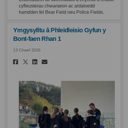
cyfleusterau
chwaraeon
ac
ardaloedd
hamdden
fel
Bear Field neu
Police Fields
.
Ymgysylltu â Phleidleisio Gyfun y
Bont-faen Rhan 1
13 Chwef 2026
Rhannu Ymgysylltu â Phleidlei
Rhannu Ymgysylltu â Phle
E-bost Ymgysylltu â Ph
Rhannu Ymgysylltu â Phleid