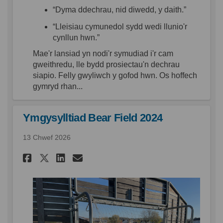
“Dyma
ddechrau
,
nid
diwedd
, y daith.”
“
Lleisiau
cymunedol
sydd
wedi
llunio'r
cynllun
hwn
.”
Mae'r
lansiad
yn
nodi'r
symudiad
i'r
cam
gweithredu
,
lle
bydd
prosiectau'n
dechrau
siapio
. Felly
gwyliwch
y
gofod
hwn
.
Os
hoff
ech
g
ymryd
rhan
...
Ymgysylltiad Bear Field 2024
13 Chwef 2026
Rhannu Ymgysylltiad Bear Fie
Rhannu Ymgysylltiad Bear
E-bost Ymgysylltiad B
Rhannu Ymgysylltiad Bear F