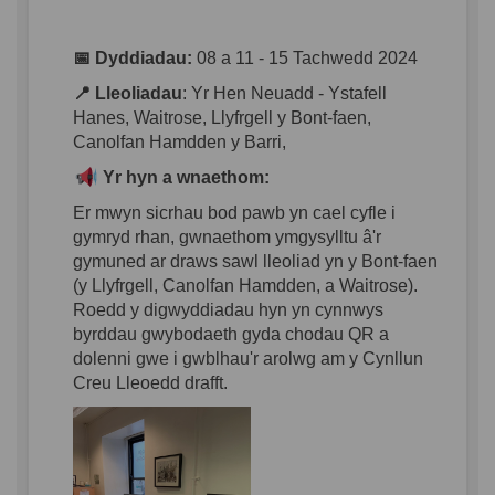
📅
Dyddiadau
:
08 a 11 - 15
Tachwedd
2024
📍
Lleoliadau
:
Yr Hen Neuadd -
Ystafell
Hanes, Waitrose,
Llyfrgell
y Bont-
faen
,
Canolfan
Hamdden
y Barri,
Yr
hyn
a
wnaethom
:
Er
mwyn
sicrhau
bod
pawb
yn
cael
cyfle
i
gymryd
rhan
,
gwnaethom
ymgysylltu
â'r
gymuned
ar
draws
sawl
lleoliad
yn
y Bont-
faen
(y
Llyfrgell
,
Canolfan
Hamdden
, a Waitrose).
Roedd
y
digwyddiadau
hyn
yn
cynnwys
byrddau
gwybodaeth
gyda
chodau
QR a
dolenni
gwe
i
gwblhau'r
arolwg
am y
Cynllun
Creu
Lleoedd
drafft
.