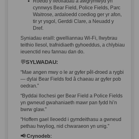
Roedd
y
lleoliadau
a
awgrymwyd
yn
cynnwys
Bear Field,
Police Fields
, Parc
Waitrose,
ardaloedd
coediog
ger yr
afon
,
tir
yr
ysgol
,
Gerddi
Clare, a Neuadd y
Dref
.
Syniadau
eraill
:
gwelliannau
Wi-Fi,
llwybrau
teithio
llesol
,
trafnidiaeth
gyhoeddus
, a
chlybiau
ieuenctid
neu
fannau
dan do.
💬
SYLWADAU:
“Mae
angen
mwy
o le
ar
gyfer
pêl-droed
a
rygbi
—
dylai
Bear Fields
fod
â
chaeau
ar
gyfer
pob
oedran
.
”
“
Byddai
llochesi
ger
Bear Field
a
Police Fields
yn
gwneud
gwahaniaeth
mawr
pan
fydd
hi'n
bwrw
glaw
.”
“
Hoffem
gael
lleoedd
i
gymdeithasu
a
gwneud
pethau
hwyliog
,
nid
chwaraeon
yn
unig
.”
📢
Crynodeb
: