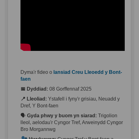
Dyma'r fideo o
lansiad Creu Lleoedd y Bont-
(Dolen allanol)
faen
📅 Dyddiad
:
08
Gorffennaf
2025
📍 Lleoliad
:
Ystafell
i
fyny'r
grisiau
, Neuadd y
Dref
, Y Bont-
faen
🗣️
Gyda
phwy
y
buom
yn
siarad
:
Trigolion
lleol
,
aelodau'r
Cyngor
Tref
,
Arweinydd
Cyngor
Bro Morgannwg