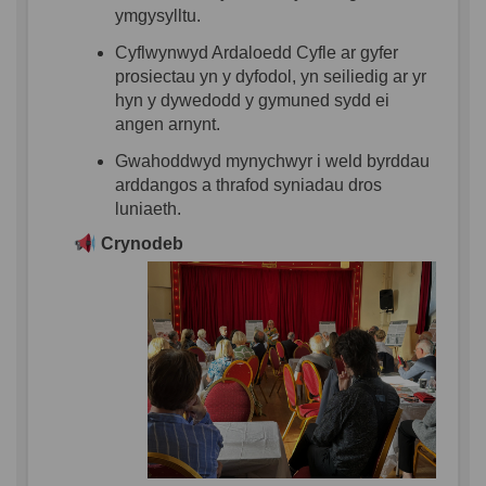
ymgysylltu
.
Cyflwynwyd
Ardaloedd
Cyfle
ar
gyfer
prosiectau
yn
y
dyfodol
,
yn
seiliedig
ar
yr
hyn
y
dywedodd
y
gymuned
sydd
ei
angen
arnynt
.
Gwahoddwyd
mynychwyr
i
weld
byrddau
arddangos
a
thrafod
syniadau
dros
luniaeth
.
Crynodeb