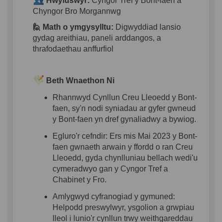
Hwyluswyr
:
Cyngor
Tref y Bont-
faen
a
Chyngor
Bro Morgannwg
🙋 Math o
ymgysylltu
:
Digwyddiad
lansio
gydag
areithiau
,
paneli
arddangos
, a
thrafodaethau
anffurfiol
Beth
Wnaethon
Ni
Rhannwyd
Cynllun
Creu
Lleoedd
y Bont-
faen
,
sy'n
nodi
syniadau
ar
gyfer
gwneud
y Bont-
faen
yn
dref
gynaliadwy
a
bywiog
.
Egluro'r
cefndir
:
Ers
mis Mai 2023
y Bont-
faen
gwnaeth
arwain
y
ffordd
o ran Creu
Lleoedd
,
gyda
chynlluniau
bellach
wedi'u
cymeradwyo
gan
y
Cyngor
Tref a
Chabinet
y
Fro
.
Amlyg
wyd
cyfranogiad
y
gymuned
:
Helpodd
preswylwyr
,
ysgolion
a
grwpiau
lleol
i
lunio'r
cynllun
trwy
weithgareddau