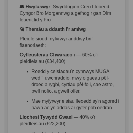
👥 Hwyluswyr
:
Swyddogion
Creu
Lleoedd
Cyngor
Bro Morgannwg a
gefnogir
gan
Dîm
Ieuenctid
y
Fro
🚀
Themâu
a
ddaeth
i'r
amlwg
Pleidleisiodd
myfyrwyr
ar
ddwy
brif
flaenoriaeth
:
Cyfleusterau
Chwaraeo
n
— 60%
o'r
pleidleisiau
(£34,400)
Roedd
y
ceisiadau'n
cynnwys
MUGA
wedi'i
uwchraddio
,
mwy
o
gaeau
pêl-
droed
a
rygbi
,
cyrtiau
pêl-foli
,
cae
astro,
pwll
nofio
, a
gwell
offer.
Mae
myfyrwyr
eisiau
lleoedd
sy'n
agored
i
bawb
ac
yn
addas
ar
gyfer
pob
oedran
.
Llochesi
Tywydd
Gwael
— 40%
o'r
pleidleisiau
(£23,200)