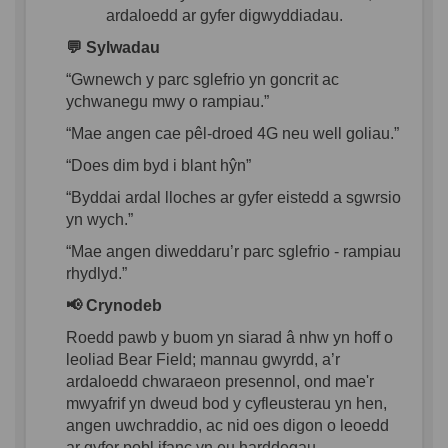
ardaloedd
ar
gyfer
digwyddiadau
.
💬
Sylwadau
“
Gwnewch
y parc
sglefrio
yn
goncrit
ac
ychwanegu
mwy
o
rampiau
.”
“Mae
angen
cae
pêl-droed
4G neu well
goliau
.”
“Does dim
byd
i
blant
hŷn
”
“
Byddai
ardal
lloches
ar
gyfer
eistedd
a
sgwrsio
yn
wych.”
“Mae
angen
diweddaru
’r
parc
sglefrio
-
rampiau
rhydlyd
.”
📢
Crynodeb
Roedd
p
awb
y
buom
yn
siarad
â
nhw
yn
hoff
o
leoliad
Bear Field;
mannau
gwyrdd
,
a
’r
ardaloedd
chwaraeon
presennol
,
ond
mae'r
mwyafrif
yn
dweud
bod
y
cyfleusterau
yn
hen,
angen
uwchraddio
, ac
nid
oes
digon
o
leoedd
ar
gyfer
pobl
ifanc
yn
eu
harddegau
.