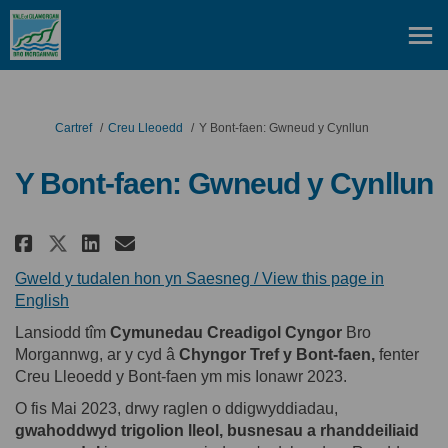
Rydych yma:
Cartref
Creu Lleoedd
Y Bont-faen: Gwneud y Cynllun
Y Bont-faen: Gwneud y Cynllun
Rhannu Y Bont-faen: Gwneud y Cy
Rhannu Y Bont-faen: Gwneud
E-bost Y Bont-faen: Gwne
Rhannu Y Bont-faen: Gwneud y
Gweld y tudalen hon yn Saesneg / View this page in
(Dolen allanol)
English
Lansiodd
tîm
Cymunedau
Creadigol
Cyngor
Bro
Morgannwg,
ar
y
cyd
â
Chyngor
Tref y Bont-
faen
,
fenter
Creu
Lleoedd
y Bont-
faen
ym
mis
Ionawr
2023.
O
fis
Mai
2023,
drwy
raglen
o
ddigwyddiadau
,
gwahoddwyd
t
rigolion
lleol
,
busnesau
a
rhanddeiliaid