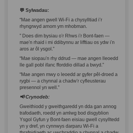
💬
Sylwadau
:
“Mae
angen
gwell
Wi-Fi a
chysylltiad
i’r
rhyngrwyd
arnom
ym
mhobman
.
” Does dim
bysiau
o'r
Rhws
i'r
Bont-
faen
—
mae'n
rhaid
i
mi
ddibynnu
ar
lifftiau
os
ydw
i'n
aros
ar
ôl
ysgol
.”
“Mae
siopau'n
rhy
ddrud
—
mae
angen
lleoedd
lle
gall
pobl
ifanc
fforddio
dillad
a
bwyd
.”
“Mae
angen
mwy
o
leoedd
ar
gyfer
pêl-droed
a
rygbi
— a
chynnal
a
chadw'r
cyfleusterau
presennol
yn
well.”
📢
Crynodeb
:
Gweithiodd
y
gweithgaredd
yn
dda
gan
annog
trafodaeth
,
roedd
yn
amlwg
bod
disgyblion
Ysgol Gyfun y Bont-
faen
eisiau
gwell
cysylltedd
yn
y
dref
,
yn
cynnwys
darparu
Wi-Fi a
thrafnidiaeth
ac
uwchraddio
a
chynnal
a
chadw