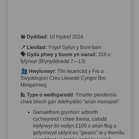
📅 Dyddiad
:
10 Hydref 2024
📍 Lleoliad
:
Ysgol Gyfun y Bont-
faen
🗣️ Gyda
phwy
y
buom
yn
siarad
:
318 o
fyfyrwyr
(
Blynyddoedd
7—13)
Hwyluswyr
:
Tîm
Ieuenctid
y
Fro
a
Swyddogion
Creu
Lleoedd
Cyngor
Bro
Morgannwg
🙋
Type
o
weithgaredd
:
Ymarfer
pleidleisio
chwe
blwch
gan
ddefnyddio
“
arian
monopoli
”
Gwnaethom
grynhoi'r
adborth
cychwynnol
i
chwe
thema,
cafodd
myfyrwyr
dri
nodyn
£100 o
arian
ffug
a
gofynnwyd
iddynt
eu
“
gwario
”
ar
y
themâu