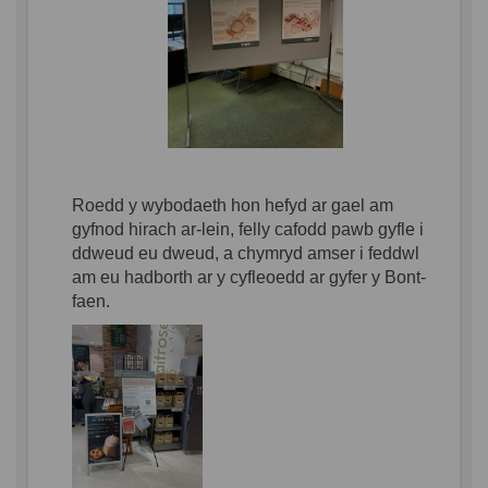
Roedd
y
wybodaeth
hon
hefyd
ar
gael
am
gyfnod
hirach
ar-lein
, felly
cafodd
pawb
gyfle
i
ddweud
eu
dweud
, a
chymryd
amser
i
feddwl
am
eu
hadborth
ar
y
cyfleoedd
ar
gyfer
y Bont-
faen
.