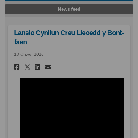
News feed
Lansio Cynllun Creu Lleoedd y Bont-
faen
13 Chwef 2026
Rhannu Lansio Cynllun Creu Ll
Rhannu Lansio Cynllun Cr
E-bost Lansio Cynllun
Rhannu Lansio Cynllun Creu