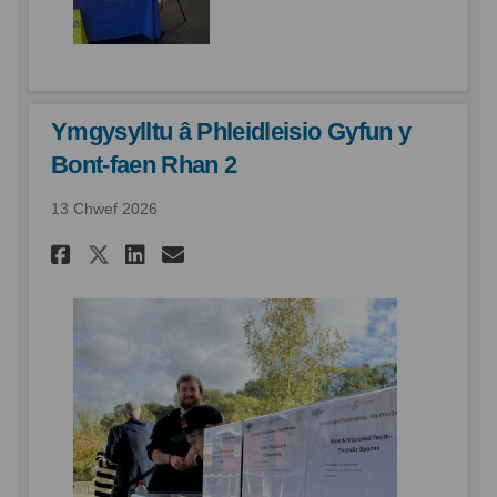
Ymgysylltu â Phleidleisio Gyfun y
Bont-faen Rhan 2
13 Chwef 2026
Rhannu Ymgysylltu â Phleidlei
Rhannu Ymgysylltu â Phle
E-bost Ymgysylltu â Ph
Rhannu Ymgysylltu â Phleid