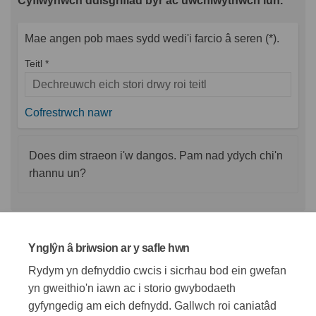
Cyflwynwch ddisgrifiad byr ac uwchlwythwch lun.
Mae angen pob maes sydd wedi'i farcio â seren (*).
Teitl *
Cofrestrwch nawr
Does dim straeon i'w dangos. Pam nad ydych chi'n
rhannu un?
Ynglŷn â briwsion ar y safle hwn
Prosiect Sero
Rydym yn defnyddio cwcis i sicrhau bod ein gwefan
Prosiect Sero
yn gweithio'n iawn ac i storio gwybodaeth
gyfyngedig am eich defnydd. Gallwch roi caniatâd