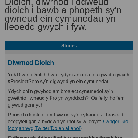
Diolch, diwrnod i ddweud
diolch i bawb a phopeth sy'n
gwneud ein cymunedau yn
lleoedd gwych i fyw.
Stories
Diwrnod Diolch
Yr #DiwrnoDiolch hwn, rydym am ddathlu gwaith gwych
#ProsiectSero sy'n digwydd yn ein cymunedau
Ydych chi'n gwybod am brosiect cymunedol sy'n
gweithio i wneud y Fro yn wyrddach? Os felly, hoffem
glywed gennych!
Rhowch ddiolch i unrhyw un sy'n cyfrannu at brosiect
ecogyfeillgar, a byddwn yn rhoi sylw iddynt
Cyngor Bro
(Dolen allanol)
Morgannwg Twitter(Dolen allanol)