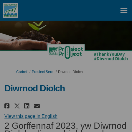
Rydych yma:
Cartref
Prosiect Sero
Diwrnod Diolch
Diwrnod Diolch
Rhannu Diwrnod Diolch ar Face
Rhannu Diwrnod Diolch Ar 
E-bost Diwrnod Diolch 
Rhannu Diwrnod Diolch Ar Tw
(Dolen allanol)
View this page in English
2 Gorffennaf 2023, yw Diwrnod