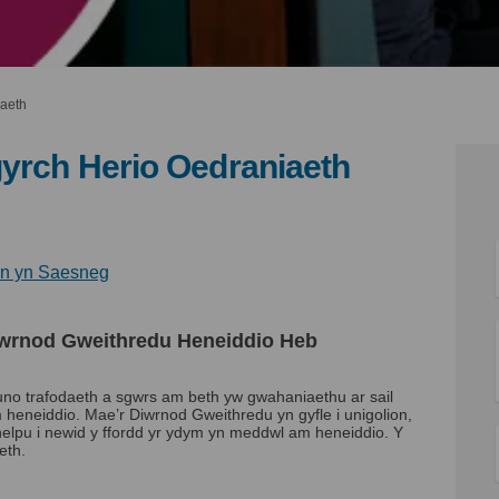
iaeth
gyrch Herio Oedraniaeth
ar - Ymgyrch Herio Oedraniaeth ar 
eillgar - Ymgyrch Herio Oedraniaet
yfeillgar - Ymgyrch Herio Oedrania
lgar - Ymgyrch Herio Oedraniaeth 
(Dolen allanol)
hwn yn Saesneg
Diwrnod Gweithredu Heneiddio Heb
o trafodaeth a sgwrs am beth yw gwahaniaethu ar sail
heneiddio. Mae’r Diwrnod Gweithredu yn gyfle i unigolion,
lpu i newid y ffordd yr ydym yn meddwl am heneiddio. Y
eth.