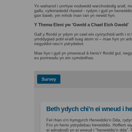
Yn wahanol i unrhyw nodwedd warchodedig arall, mae
gallu, cyfeiriadedd rhywiol - rydym i gyd yn heneidd
gan bawb, ym mhob man ran yn newid hyn.
Y Thema Eleni yw ‘Gweld a Chael Eich Gweld’
Gall y ffordd yr ydym yn cael ein cynrychioli wrth i 
ymddygiad pobl eraill tuag atom ni – mae hyn yn arb
negyddol neu'n ystrydebol.
Mae hyn i gyd yn ymwneud â herio'r ffordd gul, negy
eu portreadu yn ein cymdeithas.
Survey
Beth ydych chi'n ei wneud i h
Fel rhan o'n hymgyrch Heneiddio'n Dda, rydym 
Fro yn herio ystrydebau heneiddio. Hoffem 
ei adnabod) yn ei wneud i "heneiddio'n dda". 