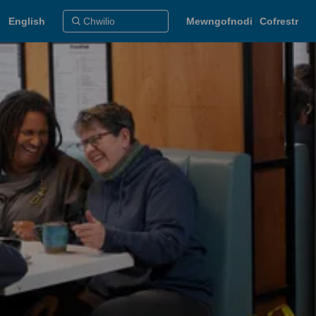
English
Mewngofnodi
Cofrestr