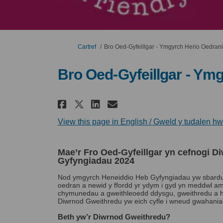
Rydych yma:
Cartref
Bro Oed-Gyfeillgar - Ymgyrch Herio Oedran
Bro Oed-Gyfeillgar - Ym
Rhannu Bro Oed-Gyfeillg
Rhannu Bro Oed-Gyf
E-bost Bro Oed-G
Rhannu Bro Oed-Gyfeil
View this page in English / Gweld y tudalen 
Mae’r Fro Oed-Gyfeillgar yn cefnogi 
Gyfyngiadau 2024
Nod ymgyrch Heneiddio Heb Gyfyngiadau yw sbardun
oedran a newid y ffordd yr ydym i gyd yn meddwl am 
chymunedau a gweithleoedd ddysgu, gweithredu a he
Diwrnod Gweithredu yw eich cyfle i wneud gwahania
Beth yw’r Diwrnod Gweithredu?