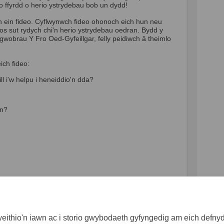
 o ffyrdd o herio ystrydebau bob un dydd!
 ein fideo. Cyflwynwch fideo ohonoch eich hun neu
os sut rydych chi'n herio ystrydebau oedran. Bydd y
n gwobrau Y Fro Oed-Gyfeillgar, felly peidiwch â theimlo
ich fideo:
ill i'w helpu i heneiddio'n dda?
ŷn?
i'n ei wneud i herio ystrydebau he
ch chi'n ei wneud i herio ystrydeba
dych chi'n ei wneud i herio ystryde
chi'n ei wneud i herio ystrydebau 
ithio'n iawn ac i storio gwybodaeth gyfyngedig am eich defnydd