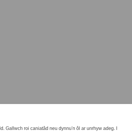
neiddio? ar Facebook
u heneiddio? Ar LinkedIn
bau heneiddio? dolen
heneiddio? Ar Twitter
. Gallwch roi caniatâd neu dynnu'n ôl ar unrhyw adeg. I