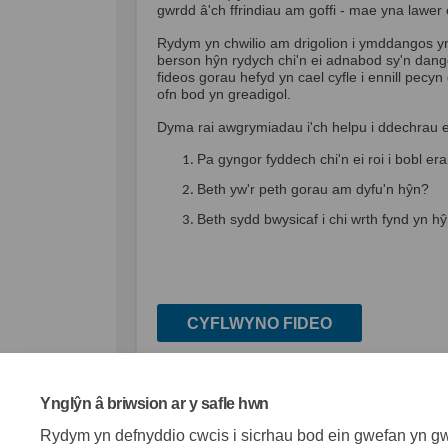
gwrdd â'ch ffrindiau am goffi - mae yna lawer
Rydym yn chwilio am drigolion i ymddangos yn
berson hŷn rydych chi'n ei adnabod sy'n dang
fideos gorau hefyd yn cael cyfle i ennill pecy
ofn bod yn greadigol.
Dyma rai awgrymiadau i'ch helpu i ddechrau e
Pa gyngor fyddech chi'n ei roi i bobl era
Beth yw'r peth gorau am dyfu'n hŷn?
Beth sydd bwysicaf i chi wrth fynd yn h
CYFLWYNO FIDEO
Rhannu Beth ydych ch
Rhannu Beth ydy
E-bost Beth y
Rhannu Beth ydych 
Ynglŷn â briwsion ar y safle hwn
Rydym yn defnyddio cwcis i sicrhau bod ein gwefan yn gwe