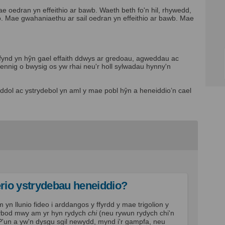
 oedran yn effeithio ar bawb. Waeth beth fo'n hil, rhywedd,
io. Mae gwahaniaethu ar sail oedran yn effeithio ar bawb. Mae
ni fynd yn hŷn gael effaith ddwys ar gredoau, agweddau ac
ennig o bwysig os yw rhai neu'r holl sylwadau hynny'n
ddol ac ystrydebol yn aml y mae pobl hŷn a heneiddio’n cael
erio ystrydebau heneiddio?
yn llunio fideo i arddangos y ffyrdd y mae trigolion y
wybod mwy am yr hyn rydych
chi
(neu rywun rydych chi'n
P'un a yw'n dysgu sgil newydd, mynd i'r gampfa, neu