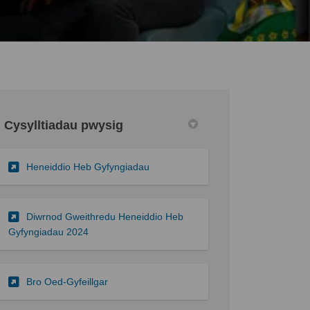
Cysylltiadau pwysig
Facebook
h Ar LinkedIn
eth dolen
Ar Twitter
(Dolen allanol)
Heneiddio Heb Gyfyngiadau
Diwrnod Gweithredu Heneiddio Heb
(Dolen allanol)
Gyfyngiadau 2024
(Dolen allanol)
Bro Oed-Gyfeillgar