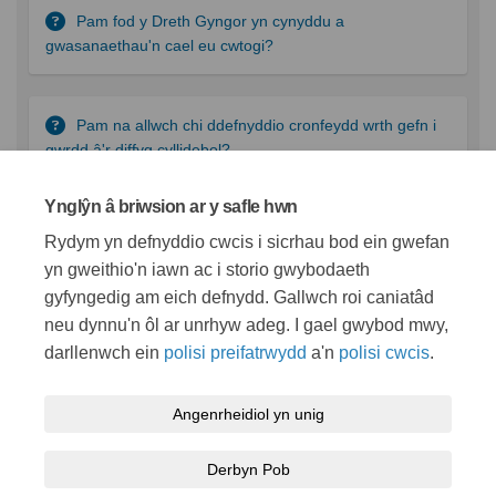
Pam fod y Dreth Gyngor yn cynyddu a
gwasanaethau'n cael eu cwtogi?
Pam na allwch chi ddefnyddio cronfeydd wrth gefn i
gwrdd â'r diffyg cyllidebol?
Ynglŷn â briwsion ar y safle hwn
Beth ydych chi'n ei wneud i arbed arian?
Rydym yn defnyddio cwcis i sicrhau bod ein gwefan
yn gweithio'n iawn ac i storio gwybodaeth
gyfyngedig am eich defnydd. Gallwch roi caniatâd
neu dynnu'n ôl ar unrhyw adeg. I gael gwybod mwy,
darllenwch ein
polisi preifatrwydd
a'n
polisi cwcis
.
Telerau ac amodau
Polisi preifatrwydd
Polisi cymedroli
Angenrheidiol yn unig
Hygyrchedd
Cymorth technegol
Polisi cwcis
Derbyn Pob
Map o'r safle