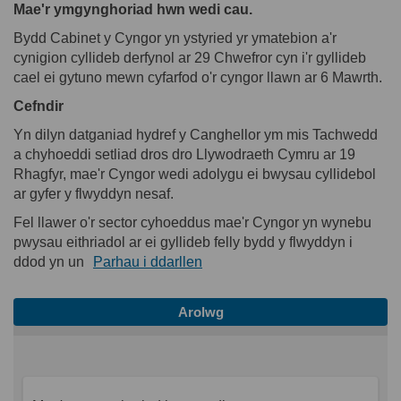
Mae'r ymgynghoriad hwn wedi cau.
Bydd Cabinet y Cyngor yn ystyried yr ymatebion a'r
cynigion cyllideb derfynol ar 29 Chwefror cyn i'r gyllideb
cael ei gytuno mewn cyfarfod o'r cyngor llawn ar 6 Mawrth.
Cefndir
Yn dilyn datganiad hydref y Canghellor ym mis Tachwedd
a chyhoeddi setliad dros dro Llywodraeth Cymru ar 19
Rhagfyr, mae'r Cyngor wedi adolygu ei bwysau cyllidebol
ar gyfer y flwyddyn nesaf.
Fel llawer o'r sector cyhoeddus mae'r Cyngor yn wynebu
pwysau eithriadol ar ei gyllideb felly bydd y flwyddyn i
ddod yn un
Parhau i ddarllen
Arolwg