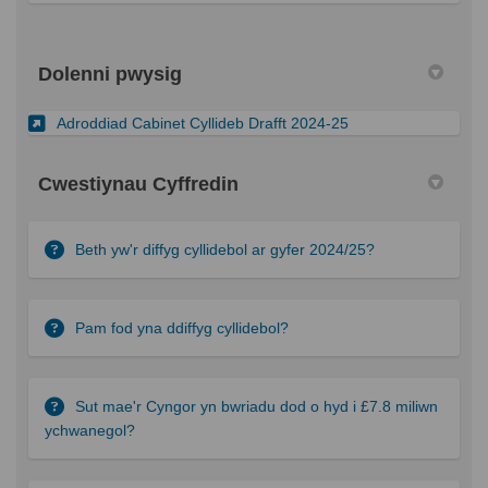
Dolenni pwysig
(Dolen allanol)
Adroddiad Cabinet Cyllideb Drafft 2024-25
Cwestiynau Cyffredin
Beth yw'r diffyg cyllidebol ar gyfer 2024/25?
Pam fod yna ddiffyg cyllidebol?
Sut mae'r Cyngor yn bwriadu dod o hyd i £7.8 miliwn
ychwanegol?