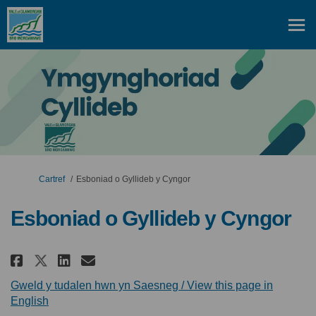
Rydych yma:
Cartref
Esboniad o Gyllideb y Cyngor
Esboniad o Gyllideb y Cyngor
Rhannu Esboniad o Gyllideb y C
Rhannu Esboniad o Gyllide
E-bost Esboniad o Gylli
Rhannu Esboniad o Gyllideb y
Gweld y tudalen hwn yn Saesneg / View this page in
(Dolen allanol)
English