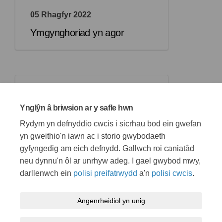
05 Rhagfyr 2022
Ymgynghoriad yn agor
06 Ionawr 2023
Ynglŷn â briwsion ar y safle hwn
Cau’r ymgynghoriad
Rydym yn defnyddio cwcis i sicrhau bod ein gwefan
yn gweithio'n iawn ac i storio gwybodaeth
gyfyngedig am eich defnydd. Gallwch roi caniatâd
neu dynnu'n ôl ar unrhyw adeg. I gael gwybod mwy,
darllenwch ein
polisi preifatrwydd
a'n
polisi cwcis
.
Telerau ac amodau
Polisi preifatrwydd
Polisi cymedroli
Angenrheidiol yn unig
Hygyrchedd
Cymorth technegol
Polisi cwcis