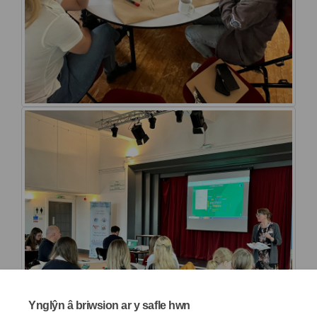
Ynglŷn â briwsion ar y safle hwn