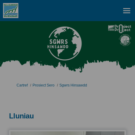
Rydych yma:
Cartref
Prosiect Sero
Sgwrs Hinsawdd
Lluniau