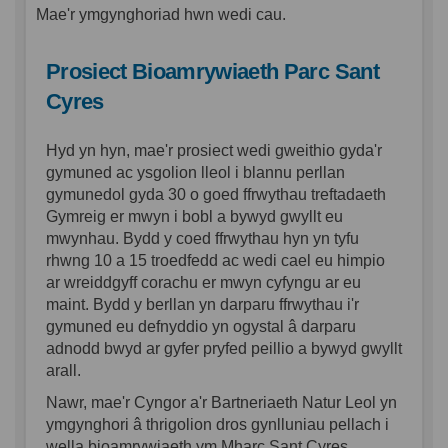
Mae'r ymgynghoriad hwn wedi cau.
Prosiect Bioamrywiaeth Parc Sant
Cyres
Hyd yn hyn, mae'r prosiect wedi gweithio gyda'r
gymuned ac ysgolion lleol i blannu perllan
gymunedol gyda 30 o goed ffrwythau treftadaeth
Gymreig er mwyn i bobl a bywyd gwyllt eu
mwynhau. Bydd y coed ffrwythau hyn yn tyfu
rhwng 10 a 15 troedfedd ac wedi cael eu himpio
ar wreiddgyff corachu er mwyn cyfyngu ar eu
maint. Bydd y berllan yn darparu ffrwythau i'r
gymuned eu defnyddio yn ogystal â darparu
adnodd bwyd ar gyfer pryfed peillio a bywyd gwyllt
arall.
Nawr, mae'r Cyngor a'r Bartneriaeth Natur Leol yn
ymgynghori â thrigolion dros gynlluniau pellach i
wella bioamrywiaeth ym Mharc Sant Cyres,