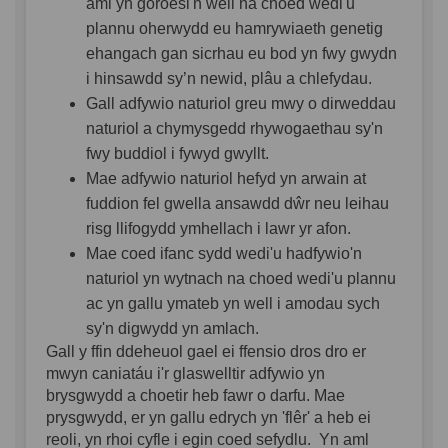
aml yn goroesi'n well na choed wedi'u
plannu oherwydd eu hamrywiaeth genetig
ehangach gan sicrhau eu bod yn fwy gwydn
i hinsawdd sy’n newid, plâu a chlefydau.
Gall adfywio naturiol greu mwy o dirweddau
naturiol a chymysgedd rhywogaethau sy'n
fwy buddiol i fywyd gwyllt.
Mae adfywio naturiol hefyd yn arwain at
fuddion fel gwella ansawdd dŵr neu leihau
risg llifogydd ymhellach i lawr yr afon.
Mae coed ifanc sydd wedi'u hadfywio'n
naturiol yn wytnach na choed wedi'u plannu
ac yn gallu ymateb yn well i amodau sych
sy'n digwydd yn amlach.
Gall y ffin ddeheuol gael ei ffensio dros dro er
mwyn caniatáu i'r glaswelltir adfywio yn
brysgwydd a choetir heb fawr o darfu. Mae
prysgwydd, er yn gallu edrych yn 'flêr' a heb ei
reoli, yn rhoi cyfle i egin coed sefydlu. Yn aml