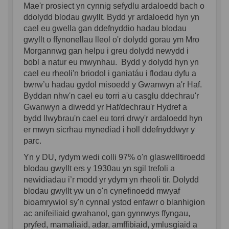
Mae'r prosiect yn cynnig sefydlu ardaloedd bach o
ddolydd blodau gwyllt. Bydd yr ardaloedd hyn yn
cael eu gwella gan ddefnyddio hadau blodau
gwyllt o ffynonellau lleol o'r dolydd gorau ym Mro
Morgannwg gan helpu i greu dolydd newydd i
bobl a natur eu mwynhau. Bydd y dolydd hyn yn
cael eu rheoli'n briodol i ganiatáu i flodau dyfu a
bwrw’u hadau gydol misoedd y Gwanwyn a'r Haf.
Byddan nhw'n cael eu torri a'u casglu ddechrau'r
Gwanwyn a diwedd yr Haf/dechrau'r Hydref a
bydd llwybrau'n cael eu torri drwy'r ardaloedd hyn
er mwyn sicrhau mynediad i holl ddefnyddwyr y
parc.
Yn y DU, rydym wedi colli 97% o'n glaswelltiroedd
blodau gwyllt ers y 1930au yn sgil trefoli a
newidiadau i’r modd yr ydym yn rheoli tir. Dolydd
blodau gwyllt yw un o'n cynefinoedd mwyaf
bioamrywiol sy'n cynnal ystod enfawr o blanhigion
ac anifeiliaid gwahanol, gan gynnwys ffyngau,
pryfed, mamaliaid, adar, amffibiaid, ymlusgiaid a