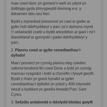
mae coed ifanc yn goroesi'n well os ydynt yn
datblygu gyda phrysgwydd dreiniog e.e. y
ddraenen ddu neu fieri.
Bydd y mynediad presennol yn cael ei gadw ar
gyfer holl ddefnyddwyr y parc sy'n dymuno mynd
i'r ardaloedd coetir a bydd arwyddion ar gael i roi’r
diweddaraf ar gynnydd i gadw ddefnyddwyr y
parc.
2.
Plannu coed ar gyfer cenedlaethau'r
dyfodol
Mae'r prosiect yn cynnig plannu deg coeden
safonol brodorol fel coed Derw a fydd yn cynnig
mannau cysgodol i bobl a chynefin i fywyd gwyllt.
Bydd y rhain yn goed hynafol ar gyfer
cenedlaethau'r dyfodol yn ystod y 400 mlynedd
nesaf a byddant yn gwella tirwedd Parc Sant
Cyres.
3.
Sefydlu ardaloedd o ddolydd blodau gwyllt