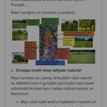
Penarth.
Mae'r cynigion yn cynnwys y canlynol:
1
. Ehangu coetir drwy adfywio naturiol
Mae'r prosiect yn cynnig defnyddio'r dull naturiol
ac effeithiol hwn o gynyddu gorchudd coed mewn
ardaloedd lle mae banc hadau naturiol eisoes yn
bresennol.
Mae coed sydd wedi'u hadfywio'n naturiol yn