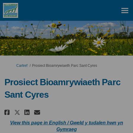
Rydych yma:
Cartref
Prosiect Bioamrywiaeth Parc Sant Cyres
Prosiect Bioamrywiaeth Parc
Sant Cyres
Rhannu Prosiect Bioamrywiaeth 
Rhannu Prosiect Bioamrywi
E-bost Prosiect Bioamry
Rhannu Prosiect Bioamrywiaet
View this page in English / Gweld y tudalen hwn yn
(Dolen allanol)
Gymraeg