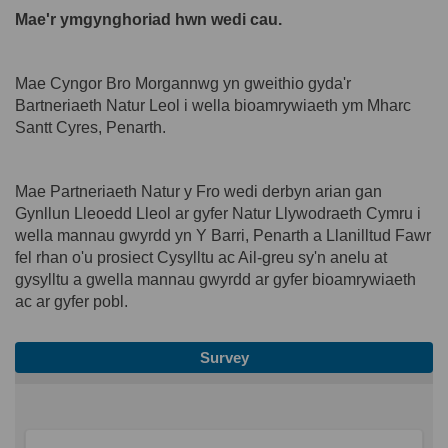
Mae'r ymgynghoriad hwn wedi cau.
Mae Cyngor Bro Morgannwg yn gweithio gyda'r
Bartneriaeth Natur Leol i wella bioamrywiaeth ym Mharc
Santt Cyres, Penarth.
Mae Partneriaeth Natur y Fro wedi derbyn arian gan
Gynllun Lleoedd Lleol ar gyfer Natur Llywodraeth Cymru i
wella mannau gwyrdd yn Y Barri, Penarth a Llanilltud Fawr
fel rhan o'u prosiect Cysylltu ac Ail-greu sy'n anelu at
gysylltu a gwella mannau gwyrdd ar gyfer bioamrywiaeth
ac ar gyfer pobl.
Survey