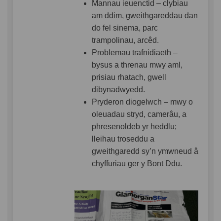
Mannau ieuenctid – clybiau
am ddim, gweithgareddau dan
do fel sinema, parc
trampolinau, arcêd.
Problemau trafnidiaeth –
bysus a threnau mwy aml,
prisiau rhatach, gwell
dibynadwyedd.
Pryderon diogelwch – mwy o
oleuadau stryd, camerâu, a
phresenoldeb yr heddlu;
lleihau troseddu a
gweithgaredd sy’n ymwneud â
chyffuriau ger y Bont Ddu.