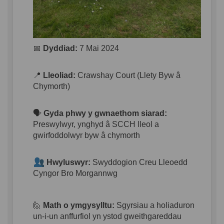
📅
Dyddiad:
7 Mai 2024
📍
Lleoliad:
Crawshay Court (Llety Byw â
Chymorth)
🗣️
Gyda phwy y gwnaethom
siarad:
Preswylwyr, ynghyd â SCCH lleol a
gwirfoddolwyr byw â chymorth
Hwyluswyr:
Swyddogion Creu Lleoedd
Cyngor Bro Morgannwg
🙋
Math o ymgysylltu:
Sgyrsiau a holiaduron
un-i-un anffurfiol yn ystod gweithgareddau