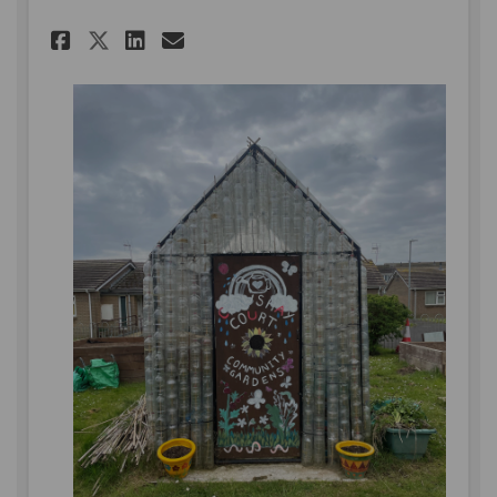
Rhannu Ymgysylltu Crawshay 
Rhannu Ymgysylltu Craw
E-bost Ymgysylltu Cr
Rhannu Ymgysylltu Crawsh