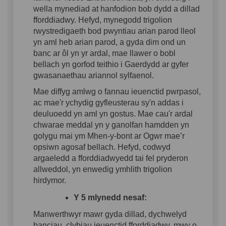
wella mynediad at hanfodion bob dydd a dillad
fforddiadwy. Hefyd, mynegodd trigolion
rwystredigaeth bod pwyntiau arian parod lleol
yn aml heb arian parod, a gyda dim ond un
banc ar ôl yn yr ardal, mae llawer o bobl
bellach yn gorfod teithio i Gaerdydd ar gyfer
gwasanaethau ariannol sylfaenol.
Mae diffyg amlwg o fannau ieuenctid pwrpasol,
ac mae'r ychydig gyfleusterau sy'n addas i
deuluoedd yn aml yn gostus. Mae cau'r ardal
chwarae meddal yn y ganolfan hamdden yn
golygu mai ym Mhen-y-bont ar Ogwr mae’r
opsiwn agosaf bellach. Hefyd, codwyd
argaeledd a fforddiadwyedd tai fel pryderon
allweddol, yn enwedig ymhlith trigolion
hirdymor.
Y 5 mlynedd nesaf:
Manwerthwyr mawr gyda dillad, dychwelyd
banciau, clybiau ieuenctid fforddiadwy, mwy o