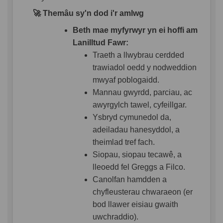
🚀
Themâu sy'n dod i'r amlwg
Beth mae myfyrwyr yn ei hoffi am
Lanilltud Fawr:
Traeth a llwybrau cerdded
trawiadol oedd y nodweddion
mwyaf poblogaidd.
Mannau gwyrdd, parciau, ac
awyrgylch tawel, cyfeillgar.
Ysbryd cymunedol da,
adeiladau hanesyddol, a
theimlad tref fach.
Siopau, siopau tecawê, a
lleoedd fel Greggs a Filco.
Canolfan hamdden a
chyfleusterau chwaraeon (er
bod llawer eisiau gwaith
uwchraddio).