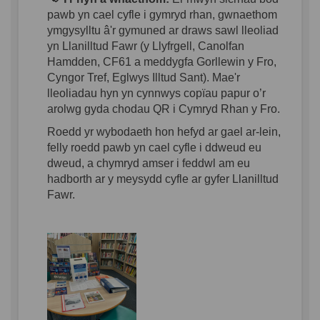
pawb yn cael cyfle i gymryd rhan, gwnaethom
ymgysylltu â'r gymuned ar draws sawl lleoliad
yn Llanilltud Fawr (y Llyfrgell, Canolfan
Hamdden, CF61 a meddygfa Gorllewin y Fro,
Cyngor Tref, Eglwys Illtud Sant). Mae'r
lleoliadau hyn yn cynnwys copïau papur o’r
arolwg gyda chodau QR i Cymryd Rhan y Fro.
Roedd yr wybodaeth hon hefyd ar gael ar-lein,
felly roedd pawb yn cael cyfle i ddweud eu
dweud, a chymryd amser i feddwl am eu
hadborth ar y meysydd cyfle ar gyfer Llanilltud
Fawr.