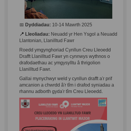
📅
Dyddiadau:
10-14 Mawrth 2025
📍
Lleoliadau:
Neuadd yr Hen Ysgol a Neuadd
Llantonian, Llanilltud Fawr
Roedd ymgynghoriad Cynllun Creu Lleoedd
Drafft Llanilltud Fawr yn cynnwys wythnos o
drafodaethau ac ymgysylltu â thrigolion
Llanilltud Fawr.
Gallai mynychwyr weld y cynllun drafft a'r prif
amcanion a chwrdd â'r tîm i drafod syniadau a
rhannu adborth gyda'r tîm Creu Lleoedd.