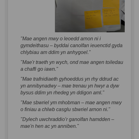
"Mae angen mwy o leoedd arnon ni i
gymdeithasu – byddai canolfan ieuenctid gyda
chlybiau am ddim yn anhygoel."
"Mae'r traeth yn wych, ond mae angen toiledau
a chaffi go iawn."
"Mae trafnidiaeth gyhoeddus yn rhy ddrud ac
yn annibynadwy – mae trenau yn hwyr a dyw
bysus ddim yn rhedeg yn ddigon aml."
"Mae sbwriel ym mhobman – mae angen mwy
o finiau a chlwb casglu sbwriel arnon ni."
"Dylech uwchraddio’r ganolfan hamdden –
mae'n hen ac yn anniben."