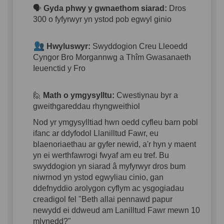
🗣️
Gyda phwy y gwnaethom siarad:
Dros
300 o fyfyrwyr yn ystod pob egwyl ginio
Hwyluswyr:
Swyddogion Creu Lleoedd
Cyngor Bro Morgannwg a Thîm Gwasanaeth
Ieuenctid y Fro
🙋
Math o ymgysylltu:
Cwestiynau byr a
gweithgareddau rhyngweithiol
Nod yr ymgysylltiad hwn oedd cyfleu barn pobl
ifanc ar ddyfodol Llanilltud Fawr, eu
blaenoriaethau ar gyfer newid, a'r hyn y maent
yn ei werthfawrogi fwyaf am eu tref. Bu
swyddogion yn siarad â myfyrwyr dros bum
niwrnod yn ystod egwyliau cinio, gan
ddefnyddio arolygon cyflym ac ysgogiadau
creadigol fel "Beth allai pennawd papur
newydd ei ddweud am Lanilltud Fawr mewn 10
mlynedd?"