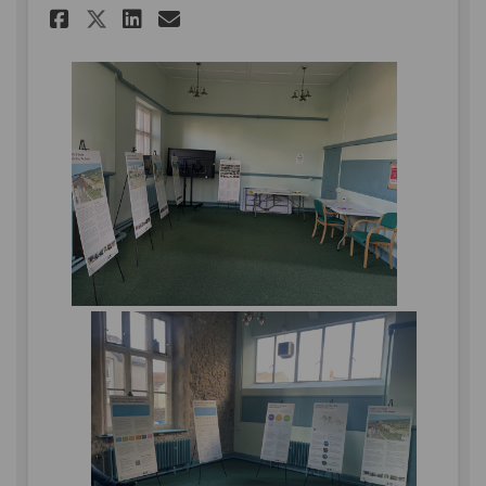
Rhannu Ymgynghoriad Llanill
Rhannu Ymgynghoriad Ll
E-bost Ymgynghoriad 
Rhannu Ymgynghoriad Llan