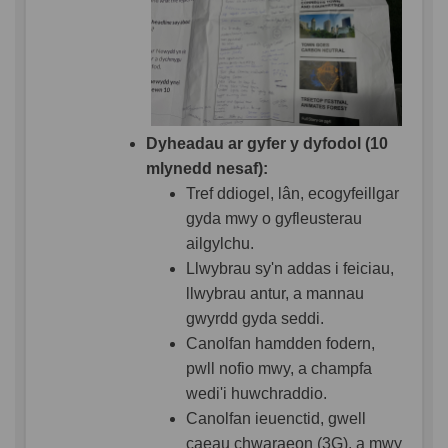
Dyheadau ar gyfer y dyfodol (10
mlynedd nesaf):
Tref ddiogel, lân, ecogyfeillgar
gyda mwy o gyfleusterau
ailgylchu.
Llwybrau sy'n addas i feiciau,
llwybrau antur, a mannau
gwyrdd gyda seddi.
Canolfan hamdden fodern,
pwll nofio mwy, a champfa
wedi'i huwchraddio.
Canolfan ieuenctid, gwell
caeau chwaraeon (3G), a mwy