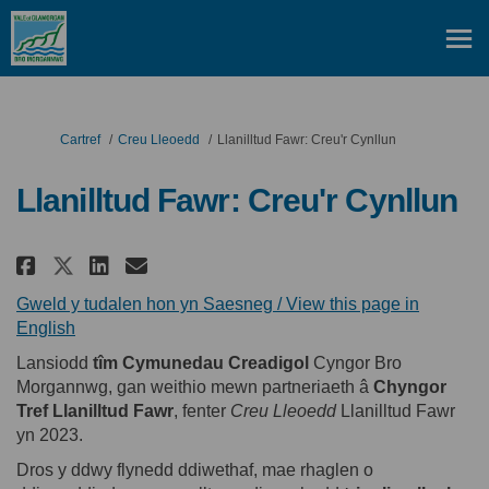
Rydych yma:
Cartref
Creu Lleoedd
Llanilltud Fawr: Creu'r Cynllun
Llanilltud Fawr: Creu'r Cynllun
Rhannu Llanilltud Fawr: Creu'r 
Rhannu Llanilltud Fawr: Cr
E-bost Llanilltud Fawr: 
Rhannu Llanilltud Fawr: Creu'
Gweld y tudalen hon yn Saesneg / View this page in
(Dolen allanol)
English
Lansiodd
tîm Cymunedau Creadigol
Cyngor Bro
Morgannwg, gan weithio mewn partneriaeth â
Chyngor
Tref Llanilltud Fawr
, fenter
Creu Lleoedd
Llanilltud Fawr
yn 2023.
Dros y ddwy flynedd ddiwethaf, mae rhaglen o