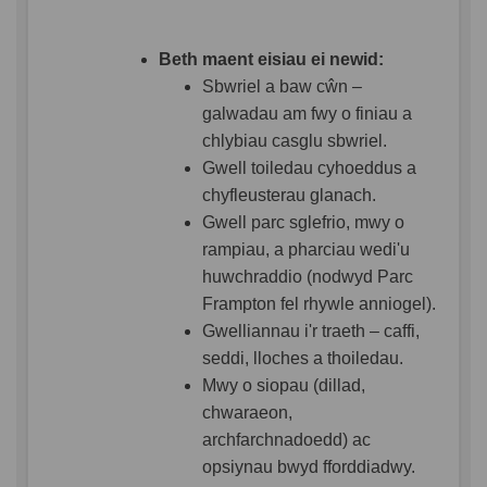
Beth maent eisiau ei newid:
Sbwriel a baw cŵn –
galwadau am fwy o finiau a
chlybiau casglu sbwriel.
Gwell toiledau cyhoeddus a
chyfleusterau glanach.
Gwell parc sglefrio, mwy o
rampiau, a pharciau wedi'u
huwchraddio (nodwyd Parc
Frampton fel rhywle anniogel).
Gwelliannau i'r traeth – caffi,
seddi, lloches a thoiledau.
Mwy o siopau (dillad,
chwaraeon,
archfarchnadoedd) ac
opsiynau bwyd fforddiadwy.