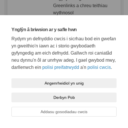
Greenlinks a chreu teithiau
wythnosol
Ynglŷn â briwsion ar y safle hwn
Sylwadau
Rydym yn defnyddio cwcis i sicrhau bod ein gwefan
"Mae angen meinciau arnon ni ar hyd y
yn gweithio'n iawn ac i storio gwybodaeth
priffyrdd – byddai'n gwneud cerdded i'r dref yn
gyfyngedig am eich defnydd. Gallwch roi caniatâd
bosibl i ni."
neu dynnu'n ôl ar unrhyw adeg. I gael gwybod mwy,
"Mae’r Parc Glas a Pharc Dyfrig yn hen ac mae
darllenwch ein
polisi preifatrwydd
a'n
polisi cwcis
.
angen eu diweddaru."
"Fe wnaeth ymweliadau o'r ysgol godi ein
Angenrheidiol yn unig
hysbryd – mwy o hynny os gwelwch yn dda."
Derbyn Pob
Crynodeb:
Tynnodd trigolion sylw at ba mor bwysig yw
Addasu gosodiadau cwcis
cysylltiadau cymunedol, gerddi cyffredin a
gweithgareddau cymdeithasol i'w lles. Fodd