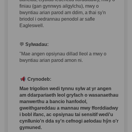
finiau (gan gynnwys ailgylchu), mwy o
bwyntiau arian parod am ddim, a thai sy'n
briodol i oedrannau penodol ar safle
Eagleswell.
💬
Sylwadau:
"Mae angen opsiynau dillad lleol a mwy o
bwyntiau arian parod arnon ni.
Crynodeb:
Mae trigolion wedi tynnu sylw at yr angen
am ddarpariaeth leol gryfach o wasanaethau
manwerthu a bancio hanfodol,
gweithgareddau a mannau mwy fforddiadwy
i bobl ifanc, ac opsiynau tai sensitif wedi'u
cynllunio'n dda sy'n cefnogi aelodau hŷn o'r
gymuned.