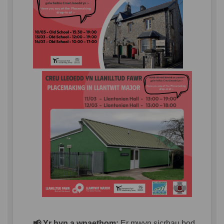
📢
Yr hyn a wnaethom:
Er mwyn sicrhau bod