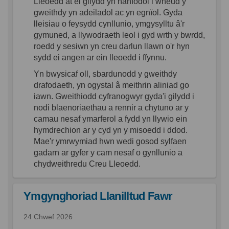
Lleoedd at ei gilydd yn hanfodol i wneud y
gweithdy yn adeiladol ac yn egnïol. Gyda
lleisiau o feysydd cynllunio, ymgysylltu â'r
gymuned, a llywodraeth leol i gyd wrth y bwrdd,
roedd y sesiwn yn creu darlun llawn o'r hyn
sydd ei angen ar ein lleoedd i ffynnu.
Yn bwysicaf oll, sbardunodd y gweithdy
drafodaeth, yn ogystal â meithrin aliniad go
iawn. Gweithiodd cyfranogwyr gyda'i gilydd i
nodi blaenoriaethau a rennir a chytuno ar y
camau nesaf ymarferol a fydd yn llywio ein
hymdrechion ar y cyd yn y misoedd i ddod.
Mae'r ymrwymiad hwn wedi gosod sylfaen
gadarn ar gyfer y cam nesaf o gynllunio a
chydweithredu Creu Lleoedd.
Ymgynghoriad Llanilltud Fawr
24 Chwef 2026