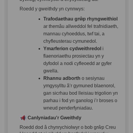
Roedd y gweithdy yn cynnwys:
Trafodaethau grŵp rhyngweithiol
ar themâu allweddol fel trafnidiaeth,
mannau cyhoeddus, twf tai, a
chyfleusterau cymunedol.
Ymarferion cydweithredol
i
flaenoriaethu prosiectau yn y
dyfodol a nodi cyfleoedd ar gyfer
gwella.
Rhannu adborth
o sesiynau
ymgysylltu â’r gymuned blaenorol,
gan sicrhau bod lleisiau trigolion yn
parhau i fod yn ganolog i’r broses o
wneud penderfyniadau.
Canlyniadau'r Gweithdy
Roedd dod â chynrychiolwyr o bob grŵp Creu