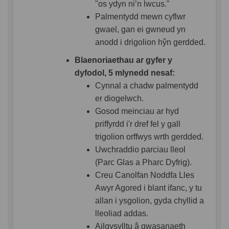
"os ydyn ni’n lwcus."
Palmentydd mewn cyflwr
gwael, gan ei gwneud yn
anodd i drigolion hŷn gerdded.
Blaenoriaethau ar gyfer y
dyfodol, 5 mlynedd nesaf:
Cynnal a chadw palmentydd
er diogelwch.
Gosod meinciau ar hyd
priffyrdd i'r dref fel y gall
trigolion orffwys wrth gerdded.
Uwchraddio parciau lleol
(Parc Glas a Pharc Dyfrig).
Creu Canolfan Noddfa Lles
Awyr Agored i blant ifanc, y tu
allan i ysgolion, gyda chyllid a
lleoliad addas.
Ailgysylltu â gwasanaeth