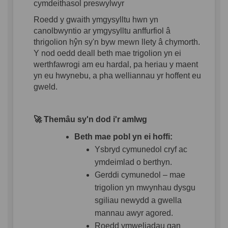
cymdeithasol preswylwyr
Roedd y gwaith ymgysylltu hwn yn
canolbwyntio ar ymgysylltu anffurfiol â
thrigolion hŷn sy'n byw mewn llety â chymorth.
Y nod oedd deall beth mae trigolion yn ei
werthfawrogi am eu hardal, pa heriau y maent
yn eu hwynebu, a pha welliannau yr hoffent eu
gweld.
🚀
Themâu sy'n dod i'r amlwg
Beth mae pobl yn ei hoffi:
Ysbryd cymunedol cryf ac
ymdeimlad o berthyn.
Gerddi cymunedol – mae
trigolion yn mwynhau dysgu
sgiliau newydd a gwella
mannau awyr agored.
Roedd ymweliadau gan