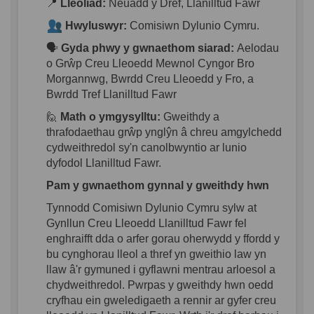
📍
Lleoliad:
Neuadd y Dref, Llanilltud Fawr
Hwyluswyr:
Comisiwn Dylunio Cymru.
🗣️
Gyda phwy y gwnaethom siarad:
Aelodau
o Grŵp Creu Lleoedd Mewnol Cyngor Bro
Morgannwg, Bwrdd Creu Lleoedd y Fro, a
Bwrdd Tref Llanilltud Fawr
🙋
Math o ymgysylltu:
Gweithdy a
thrafodaethau grŵp ynglŷn â chreu amgylchedd
cydweithredol sy'n canolbwyntio ar lunio
dyfodol Llanilltud Fawr.
Pam y gwnaethom gynnal y gweithdy hwn
Tynnodd Comisiwn Dylunio Cymru sylw at
Gynllun Creu Lleoedd Llanilltud Fawr fel
enghraifft dda o arfer gorau oherwydd y ffordd y
bu cynghorau lleol a thref yn gweithio law yn
llaw â'r gymuned i gyflawni mentrau arloesol a
chydweithredol. Pwrpas y gweithdy hwn oedd
cryfhau ein gweledigaeth a rennir ar gyfer creu