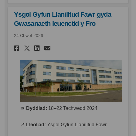
Ysgol Gyfun Llanilltud Fawr gyda
Gwasanaeth Ieuenctid y Fro
24 Chwef 2026
Rhannu Ysgol Gyfun Llanillt
Rhannu Ysgol Gyfun Llan
E-bost Ysgol Gyfun L
Rhannu Ysgol Gyfun Llanil
📅
Dyddiad:
18–22 Tachwedd 2024
📍
Lleoliad:
Ysgol Gyfun Llanilltud Fawr