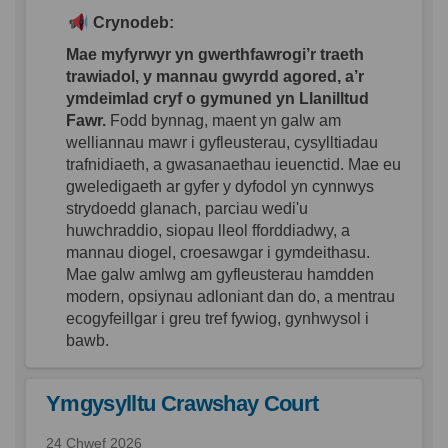
Crynodeb:
Mae myfyrwyr yn gwerthfawrogi’r traeth
trawiadol, y mannau gwyrdd agored, a’r
ymdeimlad cryf o gymuned yn Llanilltud
Fawr.
Fodd bynnag, maent yn galw am
welliannau mawr i gyfleusterau, cysylltiadau
trafnidiaeth, a gwasanaethau ieuenctid. Mae eu
gweledigaeth ar gyfer y dyfodol yn cynnwys
strydoedd glanach, parciau wedi'u
huwchraddio, siopau lleol fforddiadwy, a
mannau diogel, croesawgar i gymdeithasu.
Mae galw amlwg am gyfleusterau hamdden
modern, opsiynau adloniant dan do, a mentrau
ecogyfeillgar i greu tref fywiog, gynhwysol i
bawb.
Ymgysylltu Crawshay Court
24 Chwef 2026