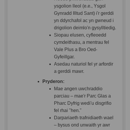
ysgolion lleol (e.e., Ysgol
Gynradd Illtud Sant) i'r gerddi
yn ddyrchafol ac yn gwneud i
drigolion deimlo'n gysylltiedig.
Siopau elusen, cyfleoedd
cymdeithasu, a mentrau fel
Vale Plus a Bro Oed-
Gyfeillgar.
Asedau naturiol fel yr arfordir
a gerddi mawr.
Pryderon:
Mae angen uwchraddio
parciau – mae'r Parc Glas a
Pharc Dyfrig wedi'u disgrifio
fel rhai "hen."
Darpariaeth trafnidiaeth wael
– bysus ond unwaith yr awr