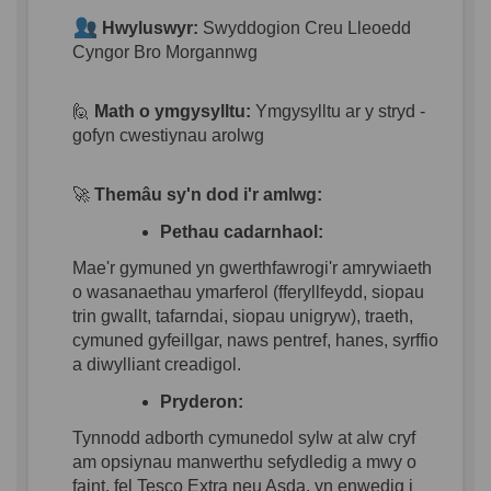
Hwyluswyr:
Swyddogion Creu Lleoedd
Cyngor Bro Morgannwg
🙋
Math o ymgysylltu:
Ymgysylltu ar y stryd -
gofyn cwestiynau arolwg
🚀
Themâu sy'n dod i'r amlwg:
Pethau cadarnhaol:
Mae'r gymuned yn gwerthfawrogi'r amrywiaeth
o wasanaethau ymarferol (fferyllfeydd, siopau
trin gwallt, tafarndai, siopau unigryw), traeth,
cymuned gyfeillgar, naws pentref, hanes, syrffio
a diwylliant creadigol.
Pryderon:
Tynnodd adborth cymunedol sylw at alw cryf
am opsiynau manwerthu sefydledig a mwy o
faint, fel Tesco Extra neu Asda, yn enwedig i