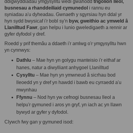
ddigwyddiadau ymgysylltu wedi gwahodd
trigolion lleol,
busnesau a rhanddeiliaid cymunedol
i rannu eu
syniadau a'u dyheadau. Gwnaeth y sgyrsiau hyn ddal yr
hyn sydd bwysicaf i'r bobl sy'n
byw, gweithio ac ymweld â
Llanilltud Fawr
, gan helpu i lunio gweledigaeth a rennir ar
gyfer dyfodol y dref.
Roedd y prif themâu a ddaeth i'r amlwg o'r ymgysylltu hwn
yn cynnwys:
Dathlu
– Mae hyn yn golygu manteisio i'r eithaf ar
hanes, natur a diwylliant anhygoel Llanilltud
Cysylltu
– Mae hyn yn ymwneud â sicrhau bod
lleoedd yn y dref yn hawdd i bawb eu cyrraedd a'u
mwynhau
Ffynnu
– Nod hyn yw cefnogi busnesau lleol a
helpu'r gymuned i aros yn gryf, yn iach ac yn llawn
bywyd ar gyfer y dyfodol.
Clywch fwy gan y gymuned isod: