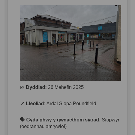
📅
Dyddiad:
26 Mehefin 2025
📍
Lleoliad:
Ardal Siopa Poundfield
🗣️
Gyda phwy y gwnaethom siarad:
Siopwyr
(oedrannau amrywiol)