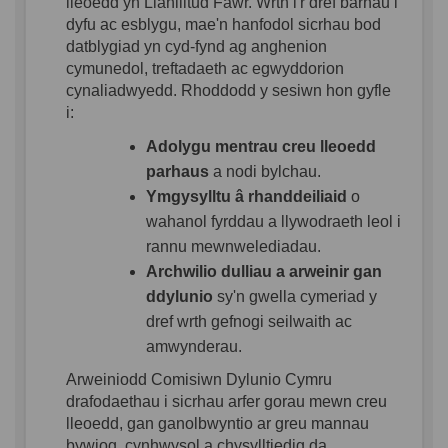
lleoedd yn Llanilltud Fawr. Wrth i'r dref barhau i
dyfu ac esblygu, mae'n hanfodol sicrhau bod
datblygiad yn cyd-fynd ag anghenion
cymunedol, treftadaeth ac egwyddorion
cynaliadwyedd. Rhoddodd y sesiwn hon gyfle
i:
Adolygu mentrau creu lleoedd
parhaus
a nodi bylchau.
Ymgysylltu â rhanddeiliaid
o
wahanol fyrddau a llywodraeth leol i
rannu mewnwelediadau.
Archwilio dulliau a arweinir gan
ddylunio
sy'n gwella cymeriad y
dref wrth gefnogi seilwaith ac
amwynderau.
Arweiniodd Comisiwn Dylunio Cymru
drafodaethau i sicrhau arfer gorau mewn creu
lleoedd, gan ganolbwyntio ar greu mannau
bywiog, cynhwysol a chysylltiedig da.