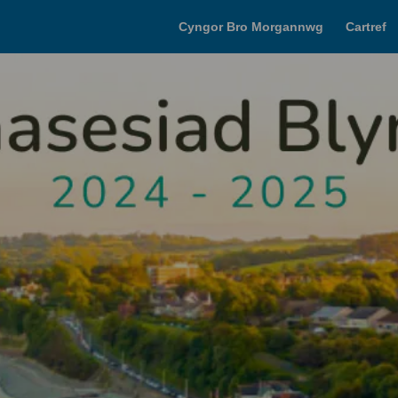
Cyngor Bro Morgannwg
Cartref