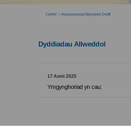
Rydych yma:
Cartref
Hunanasesiad Blynyddol Drafft
Dyddiadau Allweddol
17 Awst 2025
Ymgynghoriad yn cau: