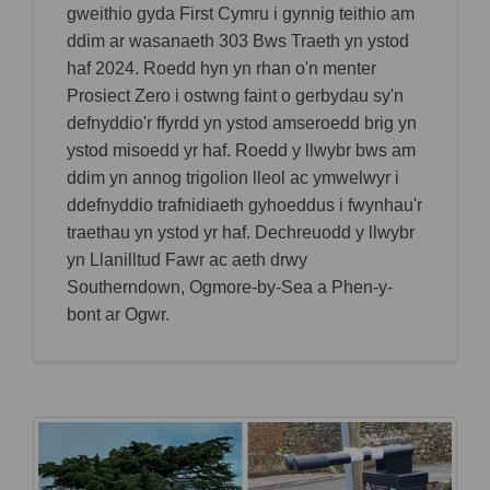
gweithio gyda First Cymru i gynnig teithio am
ddim ar wasanaeth 303 Bws Traeth yn ystod
haf 2024. Roedd hyn yn rhan o'n menter
Prosiect Zero i ostwng faint o gerbydau sy'n
defnyddio'r ffyrdd yn ystod amseroedd brig yn
ystod misoedd yr haf. Roedd y llwybr bws am
ddim yn annog trigolion lleol ac ymwelwyr i
ddefnyddio trafnidiaeth gyhoeddus i fwynhau'r
traethau yn ystod yr haf. Dechreuodd y llwybr
yn Llanilltud Fawr ac aeth drwy
Southerndown, Ogmore-by-Sea a Phen-y-
bont ar Ogwr.