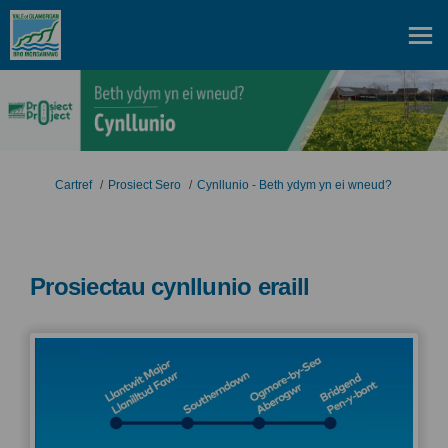
Rydych yma:
Cartref
Prosiect Sero
Cynllunio - Beth ydym yn ei wneud?
Prosiectau cynllunio eraill