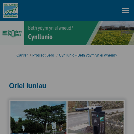
Rydych yma:
Cartref
Prosiect Sero
Cynllunio - Beth ydym yn ei wneud?
Oriel luniau