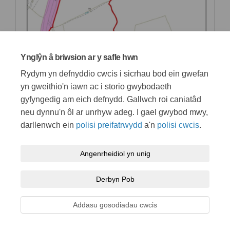
Ynglŷn â briwsion ar y safle hwn
Rydym yn defnyddio cwcis i sicrhau bod ein gwefan
yn gweithio'n iawn ac i storio gwybodaeth
gyfyngedig am eich defnydd. Gallwch roi caniatâd
neu dynnu'n ôl ar unrhyw adeg. I gael gwybod mwy,
darllenwch ein
polisi preifatrwydd
a'n
polisi cwcis
.
Telerau ac amodau
Polisi preifatrwydd
Polisi cymedroli
Angenrheidiol yn unig
Hygyrchedd
Cymorth technegol
Polisi cwcis
Derbyn Pob
Map o'r safle
Addasu gosodiadau cwcis