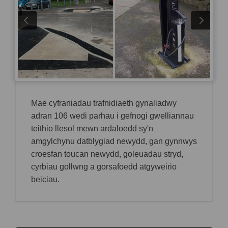
Mae cyfraniadau trafnidiaeth gynaliadwy
adran 106 wedi parhau i gefnogi gwelliannau
teithio llesol mewn ardaloedd sy'n
amgylchynu datblygiad newydd, gan gynnwys
croesfan toucan newydd, goleuadau stryd,
cyrbiau gollwng a gorsafoedd atgyweirio
beiciau.