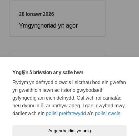
28 Ionawr 2026
Ymgynghoriad yn agor
11 Mawrth 2026
Ynglŷn â briwsion ar y safle hwn
Ymgynghoriad yn cau
Rydym yn defnyddio cwcis i sicrhau bod ein gwefan
yn gweithio'n iawn ac i storio gwybodaeth
gyfyngedig am eich defnydd. Gallwch roi caniatâd
neu dynnu'n ôl ar unrhyw adeg. I gael gwybod mwy,
darllenwch ein
polisi preifatrwydd
a'n
polisi cwcis
.
Telerau ac amodau
Polisi preifatrwydd
Polisi cymedroli
Angenrheidiol yn unig
Hygyrchedd
Cymorth technegol
Polisi cwcis