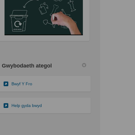
Gwybodaeth ategol
(Dolen allanol)
Bwyf Y Fro
(Dolen allanol)
Help gyda bwyd