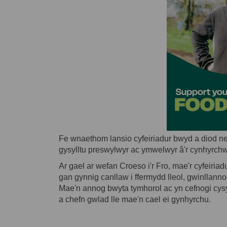
Fe wnaethom lansio cyfeiriadur bwyd a diod newy
gysylltu preswylwyr ac ymwelwyr â'r cynhyrchwy
Ar gael ar wefan Croeso i'r Fro, mae'r cyfeiriad
gan gynnig canllaw i ffermydd lleol, gwinllannoe
Mae'n annog bwyta tymhorol ac yn cefnogi cysy
a chefn gwlad lle mae'n cael ei gynhyrchu.