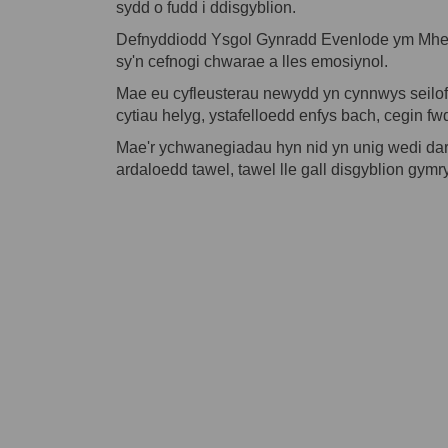
sydd o fudd i ddisgyblion.
Defnyddiodd Ysgol Gynradd Evenlode ym Mhen
sy'n cefnogi chwarae a lles emosiynol.
Mae eu cyfleusterau newydd yn cynnwys seiloff
cytiau helyg, ystafelloedd enfys bach, cegin f
Mae'r ychwanegiadau hyn nid yn unig wedi da
ardaloedd tawel, tawel lle gall disgyblion gym