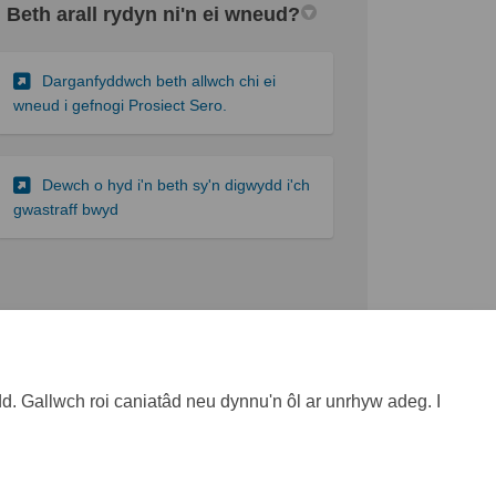
Beth arall rydyn ni'n ei wneud?
Darganfyddwch beth allwch chi ei
wneud i gefnogi Prosiect Sero.
Dewch o hyd i'n beth sy'n digwydd i'ch
gwastraff bwyd
Beth allwch chi ei wneud i
helpu?
. Gallwch roi caniatâd neu dynnu'n ôl ar unrhyw adeg. I
Darganfyddwch beth allwch chi ei wneud i
gefnogi Prosiect Sero.