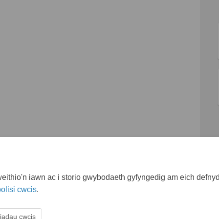
ithio'n iawn ac i storio gwybodaeth gyfyngedig am eich defnydd
olisi cwcis
.
iadau cwcis