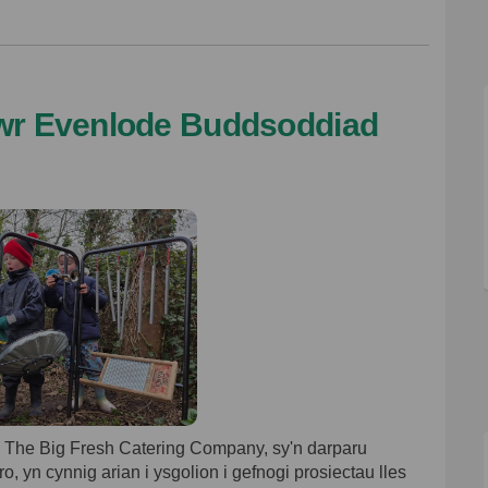
wr Evenlode Buddsoddiad
e The Big Fresh Catering Company, sy'n darparu
, yn cynnig arian i ysgolion i gefnogi prosiectau lles