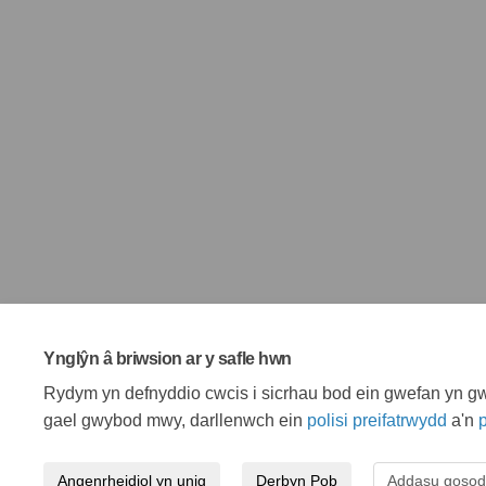
Ynglŷn â briwsion ar y safle hwn
Rydym yn defnyddio cwcis i sicrhau bod ein gwefan yn gwe
gael gwybod mwy, darllenwch ein
polisi preifatrwydd
a'n
p
Angenrheidiol yn unig
Derbyn Pob
Addasu gosod