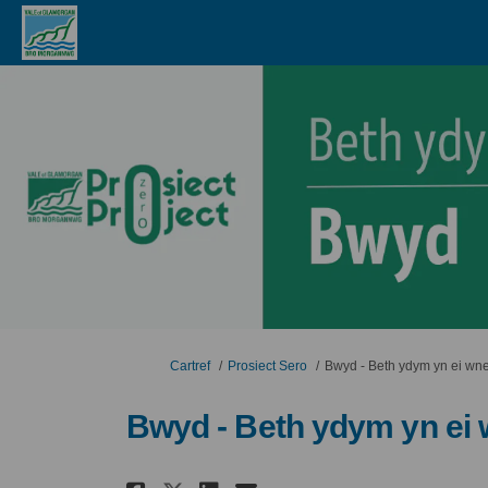
Rydych yma:
Cartref
Prosiect Sero
Bwyd - Beth ydym yn ei wn
Bwyd - Beth ydym yn ei