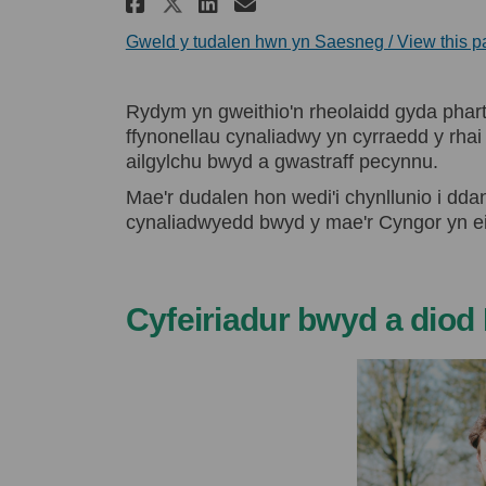
Rhannu Bwyd - Beth ydym
Rhannu Bwyd - Beth
E-bost Bwyd - Be
Rhannu Bwyd - Beth yd
Gweld y tudalen hwn yn Saesneg / View this p
Rydym yn gweithio'n rheolaidd gyda phar
ffynonellau cynaliadwy yn cyrraedd y rhai 
ailgylchu bwyd a gwastraff pecynnu.
Mae'r dudalen hon wedi'i chynllunio i ddang
cynaliadwyedd bwyd y mae'r Cyngor yn ei 
Cyfeiriadur bwyd a diod 