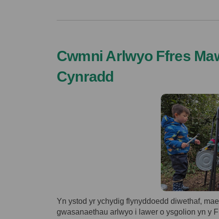
Cwmni Arlwyo Ffres Ma
Cynradd
Yn ystod yr ychydig flynyddoedd diwethaf, ma
gwasanaethau arlwyo i lawer o ysgolion yn y Fro