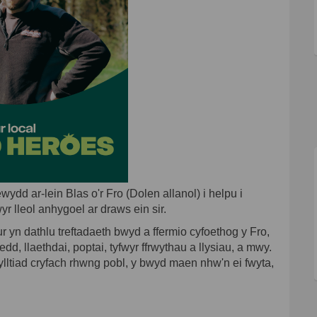
dd ar-lein Blas o'r Fro (Dolen allanol) i helpu i
r lleol anhygoel ar draws ein sir.
ur yn dathlu treftadaeth bwyd a ffermio cyfoethog y Fro,
dd, llaethdai, poptai, tyfwyr ffrwythau a llysiau, a mwy.
lltiad cryfach rhwng pobl, y bwyd maen nhw'n ei fwyta,