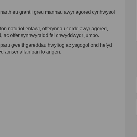
arth eu grant i greu mannau awyr agored cynhwysol
on naturiol enfawr, offerynnau cerdd awyr agored,
wd, ac offer synhwyraidd fel chwyddwydr jumbo.
rparu gweithgareddau hwyliog ac ysgogol ond hefyd
ryd amser allan pan fo angen.