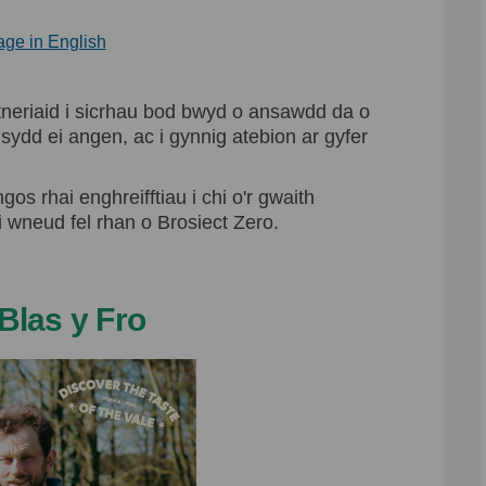
 yn ei wneud? ar Facebook
 ydym yn ei wneud? Ar LinkedIn
th ydym yn ei wneud? dolen
ym yn ei wneud? Ar Twitter
(Dolen allanol)
age in English
tneriaid i sicrhau bod bwyd o ansawdd da o
sydd ei angen, ac i gynnig atebion ar gyfer
os rhai enghreifftiau i chi o'r gwaith
wneud fel rhan o Brosiect Zero.
Blas y Fro