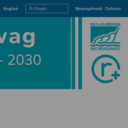
English
Mewngofnodi
Cofrestr