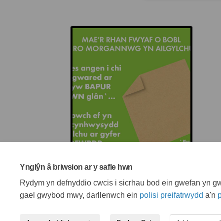
Ynglŷn â briwsion ar y safle hwn
Rydym yn defnyddio cwcis i sicrhau bod ein gwefan yn gwe
gael gwybod mwy, darllenwch ein
polisi preifatrwydd
a'n
p