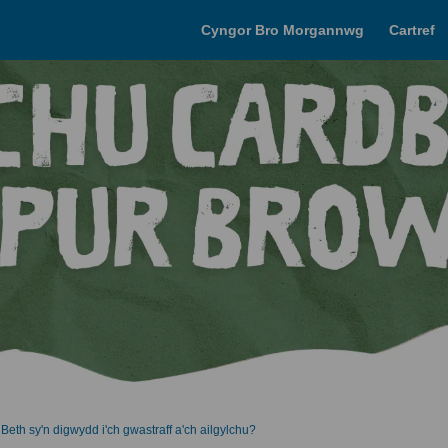
Cyngor Bro Morgannwg
Cartref
eth sy'n digwydd i'ch gwastraff a'ch ailgylchu?