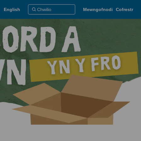
English
Mewngofnodi
Cofrestr