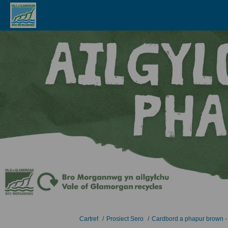
Rydych yma:
Cartref
Prosiect Sero
Cardbord a phapur brown - B