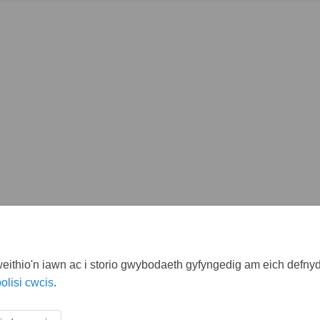
ithio'n iawn ac i storio gwybodaeth gyfyngedig am eich defnydd
olisi cwcis
.