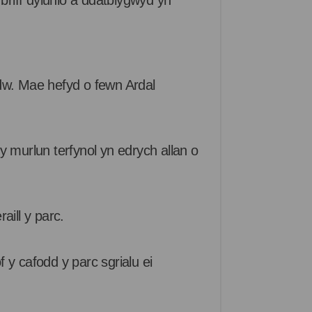
briff dylunio a ddatblygwyd yn
dw. Mae hefyd o fewn Ardal
 murlun terfynol yn edrych allan o
ill y parc.
 y cafodd y parc sgrialu ei