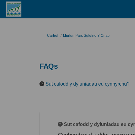
Rydych yma:
Cartref
Murlun Parc Sglefrio Y Cnap
FAQs
Sut cafodd y dyluniadau eu cynhyrchu?
Sut cafodd y dyluniadau eu c