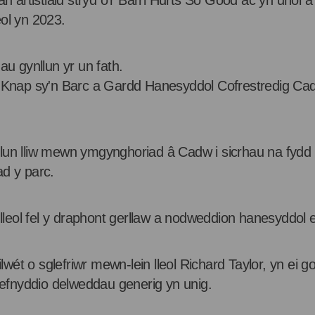
artistiaid stryd o'r Barri Hurts So Good ac yn unol â 
eol yn 2023.
au gynllun yr un fath.
ld Knap sy'n Barc a Gardd Hanesyddol Cofrestredig Ca
lun lliw mewn ymgynghoriad â Cadw i sicrhau na fydd y
ad y parc.
eol fel y draphont gerllaw a nodweddion hanesyddol era
ét o sglefriwr mewn-lein lleol Richard Taylor, yn ei gof
 defnyddio delweddau generig yn unig.