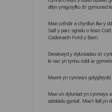
Cynhyrchwyd y ddau opsiwn gan 
dilyn ymgysylltu â'r gymuned l
Mae cefndir a chynllun lliw y dd
Saif y parc sgrialu o fewn Co
Cadwraeth Forol y Barri.
Dewiswyd y dyluniadau a'r cynl
le nac yn tynnu oddi ar gymeri
Maent yn cynnwys golygfeydd ll
Mae un dyluniad yn cynnwys silw
adeiladu gyntaf. Mae'r llall yn