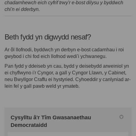
chadarnhewch eich cyfrif trwy'r e-bost dilysu y byddwch
chi'n ei dderbyn.
Beth fydd yn digwydd nesaf?
Ar ôl llofnodi, byddwch yn derbyn e-bost cadarnhau i roi
gwybod i chi fod eich llofnod wedi'i ychwanegu.
Pan fydd y ddeiseb yn cau, bydd y deisebydd arweiniol yn
ei chyflwyno i'r Cyngor, a gall y Cyngor Llawn, y Cabinet,
neu Bwyllgor Craffu ei hystyried. Cyhoeddir y canlyniad ar-
lein fel y gall pawb weld yr ymateb.
Cysylltu â'r Tîm Gwasanaethau
Democrataidd