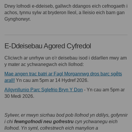
Drwy lofnodi e-ddeiseb, gallwch ddangos eich cefnogaeth i
achos, tynnu sylw at bryderon lleol, a lleisio eich barn gan
Gynghorwyr.
E-Ddeisebau Agored Cyfredol
Cliciwch ar unrhyw un o'r deisebau isod i ddarllen mwy am
y mater ac ychwanegwch eich llofnod:
Mae angen trac batri ar Fagl Morgannwg dros barc sgêts
arall!
Yn cau am 5pm ar 14 Hydref 2026.
Ailgynllunio Parc Sglefrio Bryn Y Don
- Yn cau am 5pm ar
30 Medi 2026.
Sylwer, er mwyn sicrhau bod pob llofnod yn ddilys, gofynnir
i chi
fewngofnodi neu gofrestru
cyn ychwanegu eich
llofnod. Yn syml, cofrestrwch eich manylion a