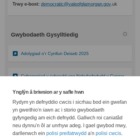
(Dolen allanol)
(Dolen allanol)
(Dolen allanol)
Trwy e-bost:
democratic@valeofglamorgan.gov
.uk
Gwybodaeth Gysylltiedig
(Dolen allanol)
Adolygiad o'r Cynllun Deiseb 2025
(Dolen a
Cyfranogiad y cyhoedd yng Nghyfarfodydd y Cyngor
Ynglŷn â briwsion ar y safle hwn
(Dolen allanol)
Cysylltu â'ch Cynghorydd
Rydym yn defnyddio cwcis i sicrhau bod ein gwefan
yn gweithio'n iawn ac i storio gwybodaeth
gyfyngedig am eich defnydd. Gallwch roi caniatâd
neu dynnu'n ôl ar unrhyw adeg. I gael gwybod mwy,
darllenwch ein
polisi preifatrwydd
a'n
polisi cwcis
.