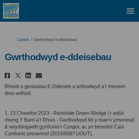
Rydych yma:
Cartref
Gwrthodwyd e-ddeisebau
Gwrthodwyd e-ddeisebau
Rhannu Gwrthodwyd e-ddeisebau
Rhannu Gwrthodwyd e-ddei
E-bost Gwrthodwyd e-dd
Rhannu Gwrthodwyd e-ddeise
Rhestr o geisiadau E-Ddeiseb a wrthodwyd a'r rheswm
dros wrthod
1. 13 Chwefror 2023 - Reinstate Green Wedge i'r ardal
rhwng Y Barri a'r Rhws - Gwrthodwyd fel y mae'n ymwneud
â swyddogaeth gynllunio'r Cyngor, ac yn benodol Cais
Cynllunio presennol (2019/00871/OUT).