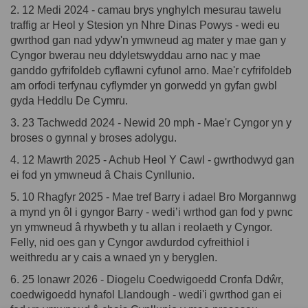
2. 12 Medi 2024 - camau brys ynghylch mesurau tawelu
traffig ar Heol y Stesion yn Nhre Dinas Powys - wedi eu
gwrthod gan nad ydyw'n ymwneud ag mater y mae gan y
Cyngor bwerau neu ddyletswyddau arno nac y mae
ganddo gyfrifoldeb cyflawni cyfunol arno. Mae'r cyfrifoldeb
am orfodi terfynau cyflymder yn gorwedd yn gyfan gwbl
gyda Heddlu De Cymru.
3. 23 Tachwedd 2024 - Newid 20 mph - Mae'r Cyngor yn y
broses o gynnal y broses adolygu.
4. 12 Mawrth 2025 - Achub Heol Y Cawl - gwrthodwyd gan
ei fod yn ymwneud â Chais Cynllunio.
5. 10 Rhagfyr 2025 - Mae tref Barry i adael Bro Morgannwg
a mynd yn ôl i gyngor Barry - wedi’i wrthod gan fod y pwnc
yn ymwneud â rhywbeth y tu allan i reolaeth y Cyngor.
Felly, nid oes gan y Cyngor awdurdod cyfreithiol i
weithredu ar y cais a wnaed yn y beryglen.
6. 25 Ionawr 2026 - Diogelu Coedwigoedd Cronfa Ddŵr,
coedwigoedd hynafol Llandough - wedi'i gwrthod gan ei