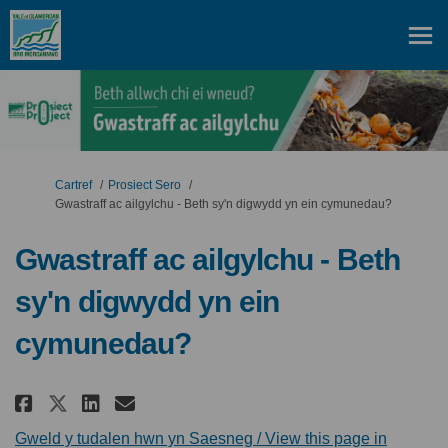
Rydych yma:
Cartref
Prosiect Sero
Gwastraff ac ailgylchu - Beth sy'n digwydd yn ein cymunedau?
Gwastraff ac ailgylchu - Beth
sy'n digwydd yn ein
cymunedau?
Rhannu Gwastraff ac ailgylchu 
Rhannu Gwastraff ac ailgyl
E-bost Gwastraff ac ail
Rhannu Gwastraff ac ailgylch
Gweld y tudalen hwn yn Saesneg / View this page in