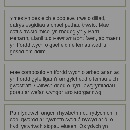
Ymestyn oes eich eiddo e.e. trwsio dillad,
datrys esgidiau a chael pethau trwsio. Mae
caffis trwsio misol yn rhedeg yn y Barri,
Penarth, Llanilltud Fawr a'r Bont-faen, ac maent
yn ffordd wych o gael eich eitemau wedi'u
gosod am ddim.
Mae compostio yn ffordd wych o arbed arian ac
yn ffordd gyfeillgar i'r amgylchedd o leihau eich
gwastraff. Gallwch ddod o hyd i awgrymiadau
gorau ar wefan Cyngor Bro Morgannwg.
Pan fyddwch angen rhywbeth neu rydych chi'n
cael gwared ar rywbeth sydd â bywyd ar ôl o
hyd, ystyriwch siopau elusen. Os ydych yn