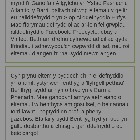
mynd i'r Ganolfan Ailgylchu yn Ystad Fasnachu
Atlantic, y Barri, gallwch ollwng eitemau y gellir
eu hailddefnyddio yn Siop Ailddefnyddio Enfys.
Mae fforymau defnyddiol ac ar-lein fel grwpiau
ailddefnyddio Facebook, Freecycle, ebay a
Vinted. Beth am drefnu cyfnewidiad dillad gyda
ffrindiau i adnewyddu'ch cwpwrdd dillad, neu roi
eitemau diangen i'r rhai sydd mewn angen.
Cyn prynu eitem y byddech chi'n ei defnyddio
yn anaml, ystyriwch fenthyg o 'llyfrgell pethau'
Benthyg, sydd ar hyn o bryd yn y Barri a
Phenarth. Mae ganddynt amrywiaeth eang o
eitemau i'w benthyca am gost isel, o beiriannau
torri lawnt i poptyddion araf, a phebyll i
gazebos. Efallai y bydd Benthyg hyd yn oed yn
gallu dosbarthu a chasglu gan ddefnyddio eu
beic cargo!