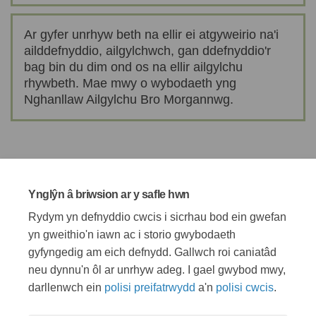
Ar gyfer unrhyw beth na ellir ei atgyweirio na'i
ailddefnyddio, ailgylchwch, gan ddefnyddio'r
bag bin du dim ond os na ellir ailgylchu
rhywbeth. Mae mwy o wybodaeth yng
Nghanllaw Ailgylchu Bro Morgannwg.
Beth mae'r Cyngor yn ei wneud?
Ynglŷn â briwsion ar y safle hwn
Rydym yn defnyddio cwcis i sicrhau bod ein gwefan
Dysgwch am rywfaint o'r gwaith gwastraff ac ailgylchu
mae'r Cyngor yn ei wneud fel rhan o Brosiect Zero.
yn gweithio'n iawn ac i storio gwybodaeth
gyfyngedig am eich defnydd. Gallwch roi caniatâd
neu dynnu'n ôl ar unrhyw adeg. I gael gwybod mwy,
darllenwch ein
polisi preifatrwydd
a'n
polisi cwcis
.
Telerau ac amodau
Polisi preifatrwydd
Polisi cymedroli