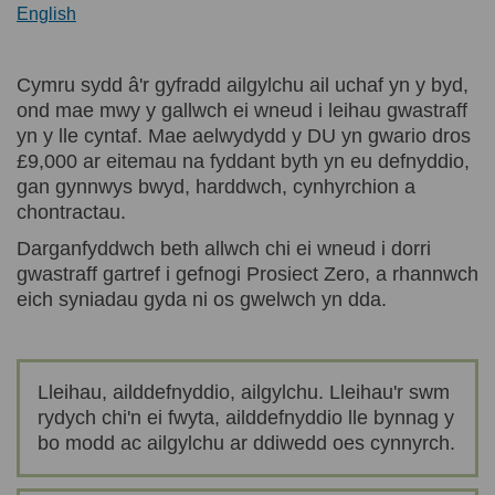
(Dolen allanol)
English
Cymru sydd â'r gyfradd ailgylchu ail uchaf yn y byd,
ond mae mwy y gallwch ei wneud i leihau gwastraff
yn y lle cyntaf. Mae aelwydydd y DU yn gwario dros
£9,000 ar eitemau na fyddant byth yn eu defnyddio,
gan gynnwys bwyd, harddwch, cynhyrchion a
chontractau.
Darganfyddwch beth allwch chi ei wneud i dorri
gwastraff gartref i gefnogi Prosiect Zero, a rhannwch
eich syniadau gyda ni os gwelwch yn dda.
Lleihau, ailddefnyddio, ailgylchu. Lleihau'r swm
rydych chi'n ei fwyta, ailddefnyddio lle bynnag y
bo modd ac ailgylchu ar ddiwedd oes cynnyrch.