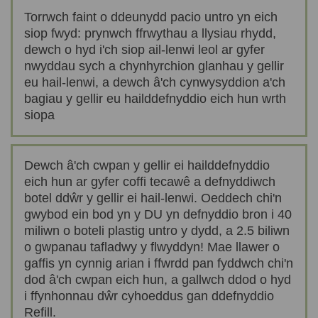
Torrwch faint o ddeunydd pacio untro yn eich
siop fwyd: prynwch ffrwythau a llysiau rhydd,
dewch o hyd i'ch siop ail-lenwi leol ar gyfer
nwyddau sych a chynhyrchion glanhau y gellir
eu hail-lenwi, a dewch â'ch cynwysyddion a'ch
bagiau y gellir eu hailddefnyddio eich hun wrth
siopa
Dewch â'ch cwpan y gellir ei hailddefnyddio
eich hun ar gyfer coffi tecawê a defnyddiwch
botel ddŵr y gellir ei hail-lenwi. Oeddech chi'n
gwybod ein bod yn y DU yn defnyddio bron i 40
miliwn o boteli plastig untro y dydd, a 2.5 biliwn
o gwpanau tafladwy y flwyddyn! Mae llawer o
gaffis yn cynnig arian i ffwrdd pan fyddwch chi'n
dod â'ch cwpan eich hun, a gallwch ddod o hyd
i ffynhonnau dŵr cyhoeddus gan ddefnyddio
Refill.