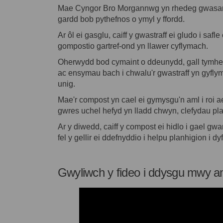
Mae Cyngor Bro Morgannwg yn rhedeg gwasanaet
gardd bob pythefnos o ymyl y ffordd.
Ar ôl ei gasglu, caiff y gwastraff ei gludo i safl
gompostio gartref-ond yn llawer cyflymach.
Oherwydd bod cymaint o ddeunydd, gall tymhe
ac ensymau bach i chwalu'r gwastraff yn gyfl
unig.
Mae'r compost yn cael ei gymysgu'n aml i roi aer
gwres uchel hefyd yn lladd chwyn, clefydau pla
Ar y diwedd, caiff y compost ei hidlo i gael gwa
fel y gellir ei ddefnyddio i helpu planhigion i dyf
Gwyliwch y fideo i ddysgu mwy a