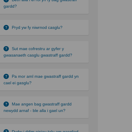
gardd?
Pryd yw fy niwrnod casglu?
Sut mae cofrestru ar gyfer y
gwasanaeth casglu gwastraff gardd?
Pa mor aml mae gwastraff gardd yn
cael ei gasglu?
Mae angen bag gwastraff gardd
newydd arnaf - ble alla i gael un?
Dydw i ddim eisiau talu am gasgliad