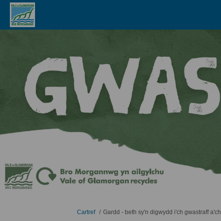
Rydych yma:
Cartref
Gardd - beth sy'n digwydd i'ch gwastraff a'c