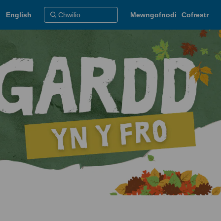
English
Mewngofnodi
Cofrestr