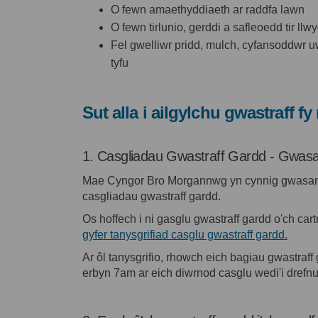
O fewn amaethyddiaeth ar raddfa lawn
O fewn tirlunio, gerddi a safleoedd tir llw
Fel gwelliwr pridd, mulch, cyfansoddwr 
tyfu
Sut alla i ailgylchu gwastraff f
1. Casgliadau Gwastraff Gardd - Gwasa
Mae Cyngor Bro Morgannwg yn cynnig gwasanae
casgliadau gwastraff gardd.
Os hoffech i ni gasglu gwastraff gardd o'ch cart
(Dolen
gyfer tanysgrifiad casglu gwastraff gardd.
Ar ôl tanysgrifio, rhowch eich bagiau gwastraff
erbyn 7am ar eich diwrnod casglu wedi'i drefnu