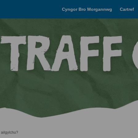
Cyngor Bro Morgannwg
Cartref
h ailgylchu?