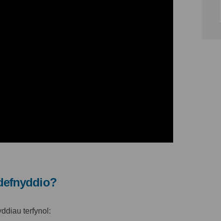
ddefnyddio?
diau terfynol: