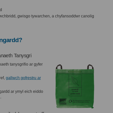
yd
uwchbridd, gwisgo tywarchen, a chyfansoddwr canolig
y ngardd?
naeth Tanysgri
th tanysgrifio ar gyfer
ref,
gallwch gofrestru ar
 allanol)
 gardd ar ymyl eich eiddo
.