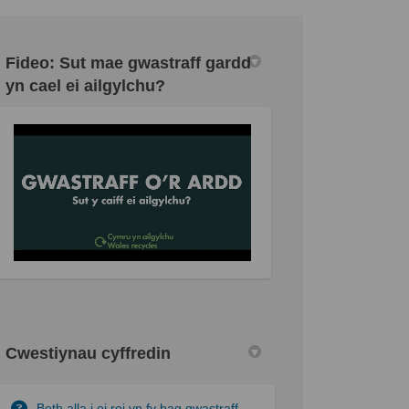
Fideo: Sut mae gwastraff gardd
yn cael ei ailgylchu?
lchu? ar Facebook
ailgylchu? Ar LinkedIn
h ailgylchu? dolen
lgylchu? Ar Twitter
allanol)
Cwestiynau cyffredin
Beth alla i ei roi yn fy bag gwastraff