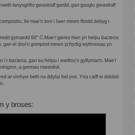
h tanysgrifio gwastraff gardd, gan gasglu gwastraff
e compostio, lle mae'n torri i lawr mewn ffordd debyg i
redd gyrraedd 60° C.Mae'r gwres hwn yn helpu bacteria
ym, gan ei droi'n gompost mewn ychydig wythnosau yn
 i'r bacteria, gan eu helpu i weithio'n gyflymach. Mae'r
nhigion, a germau niweidiol.
red ar unrhyw beth na ddylai fod yno. Yna caiff ei ddidoli
u.
m y broses: