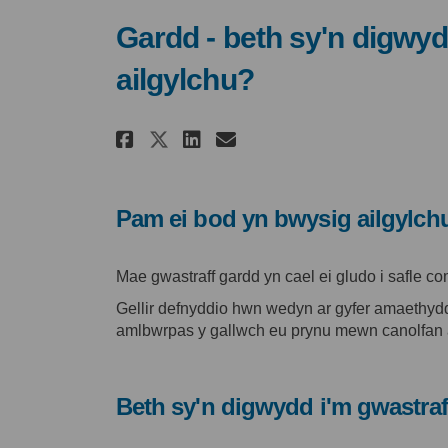
Gardd - beth sy'n digwyd
ailgylchu?
Rhannu Gardd - beth sy'
Rhannu Gardd - bet
E-bost Gardd - b
Rhannu Gardd - beth s
Pam ei bod yn bwysig ailgylch
Mae gwastraff gardd yn cael ei gludo i safle com
Gellir defnyddio hwn wedyn ar gyfer amaethydd
amlbwrpas y gallwch eu prynu mewn canolfan 
Beth sy'n digwydd i'm gwastraff