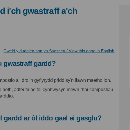
d i'ch gwastraff a'ch
n digwydd i'ch gwastraff a'ch ailgy
h sy'n digwydd i'ch gwastraff a'ch 
eth sy'n digwydd i'ch gwastraff a'c
y'n digwydd i'ch gwastraff a'ch ai
(Dolen 
Gweld y dudalen hon yn Saesneg / View this page in English
u gwastraff gardd?
postio a'i droi'n gyflyrydd pridd sy'n llawn maetholion.
iaeth, adfer tir ac fel cynhwysyn mewn rhai compostiau
arddio.
 gardd ar ôl iddo gael ei gasglu?