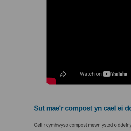
Sut mae'r compost yn cael ei 
Gellir cymhwyso compost mewn ystod o ddefnyd