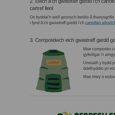
2. Ewch â'ch gwastraff gardd i'ch canolf
cartref lleol
Os byddai'n well gennych beidio â thanysgrifio
i fynd â'ch gwastraff gardd i'ch
canolfan ailgylch
3. Compostiwch eich gwastraff gardd ga
Mae compostio car
gyfeillgar i'r amg
Unwaith y bydd po
ddefnyddio yn eic
Mae mwy o wyboda