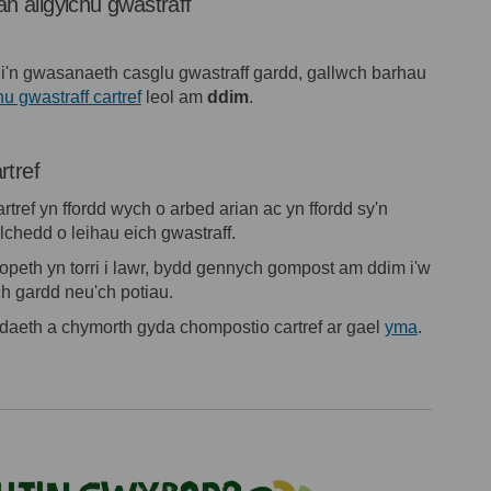
an ailgylchu gwastraff
 i'n gwasanaeth casglu gwastraff gardd, gallwch barhau
(Dolen allanol)
u gwastraff cartref
leol am
ddim
.
rtref
tref yn ffordd wych o arbed arian ac yn ffordd sy'n
ylchedd o leihau eich gwastraff.
peth yn torri i lawr, bydd gennych gompost am ddim i'w
h gardd neu'ch potiau.
(Dolen al
eth a chymorth gyda chompostio cartref ar gael
yma
.