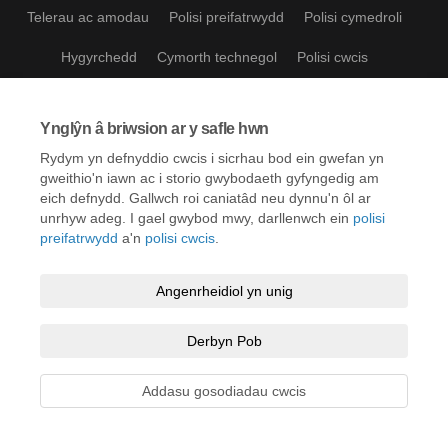
Telerau ac amodau
Polisi preifatrwydd
Polisi cymedroli
Hygyrchedd
Cymorth technegol
Polisi cwcis
Map o'r safle
Ynglŷn â briwsion ar y safle hwn
Rydym yn defnyddio cwcis i sicrhau bod ein gwefan yn
gweithio'n iawn ac i storio gwybodaeth gyfyngedig am
eich defnydd. Gallwch roi caniatâd neu dynnu'n ôl ar
unrhyw adeg. I gael gwybod mwy, darllenwch ein
polisi
preifatrwydd
a'n
polisi cwcis
.
Angenrheidiol yn unig
Derbyn Pob
Addasu gosodiadau cwcis