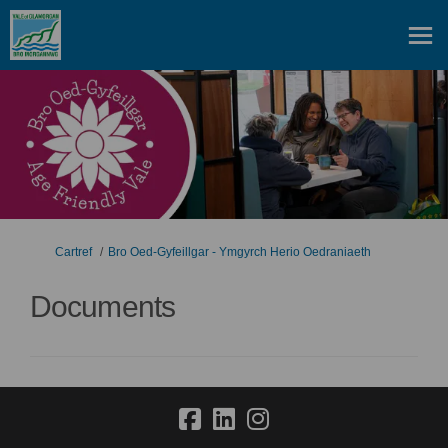
Rydych yma:
Cartref
Bro Oed-Gyfeillgar - Ymgyrch Herio Oedraniaeth
Documents