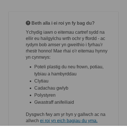
Beth alla i ei roi yn fy bag du?
Ychydig iawn o eitemau cartref sydd na
ellir eu hailgylchu wrth ochr y ffordd - ac
rydym bob amser yn gweithio i fyrhau'r
rhestr honno! Mae rhai o'r eitemau hynny
yn cynnwys:
Poteli plastig du neu frown, potiau,
tybiau a hambyrddau
Clytiau
Cadachau gwlyb
Polystyren
Gwastraff anifeiliaid
Dysgwch fwy am yr hyn y gallwch ac na
(Dolen allanol)
allwch
ei roi yn eich bagiau du yma.