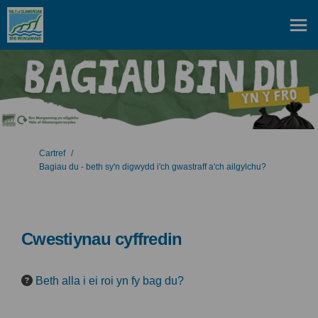
Rydych yma:
Cartref
Bagiau du - beth sy'n digwydd i'ch gwastraff a'ch ailgylchu?
Cwestiynau cyffredin
Beth alla i ei roi yn fy bag du?