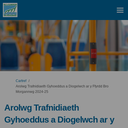
Rydych yma:
Cartref
Arolwg Trafnidiaeth Gyhoeddus a Diogelwch ar y Ffyrdd Bro
Morgannwg 2024-25
Arolwg Trafnidiaeth
Gyhoeddus a Diogelwch ar y