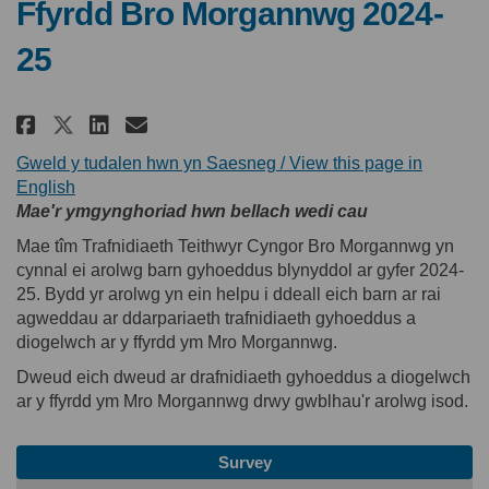
Ffyrdd Bro Morgannwg 2024-
25
Rhannu Arolwg Trafnidiaeth Gyh
Rhannu Arolwg Trafnidiaet
E-bost Arolwg Trafnidia
Rhannu Arolwg Trafnidiaeth 
Gweld y tudalen hwn yn Saesneg / View this page in
(Dolen allanol)
English
Mae'r ymgynghoriad hwn bellach wedi cau
Mae tîm Trafnidiaeth Teithwyr Cyngor Bro Morgannwg yn
cynnal ei arolwg barn gyhoeddus blynyddol ar gyfer 2024-
25. Bydd yr arolwg yn ein helpu i ddeall eich barn ar rai
agweddau ar ddarpariaeth trafnidiaeth gyhoeddus a
diogelwch ar y ffyrdd ym Mro Morgannwg.
Dweud eich dweud ar drafnidiaeth gyhoeddus a diogelwch
ar y ffyrdd ym Mro Morgannwg drwy gwblhau'r arolwg isod.
Survey