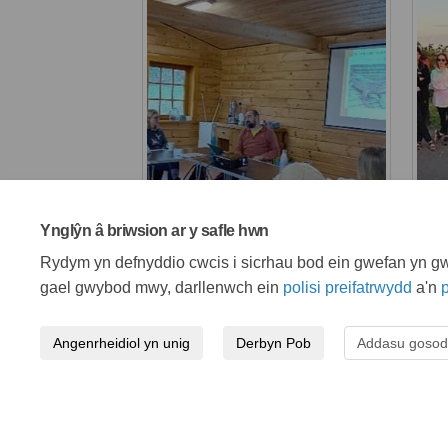
Ynglŷn â briwsion ar y safle hwn
Rydym yn defnyddio cwcis i sicrhau bod ein gwefan yn gwe
gael gwybod mwy, darllenwch ein
polisi preifatrwydd
a'n
p
Angenrheidiol yn unig
Derbyn Pob
Addasu gosod
Telerau ac amodau
Polisi preifatrwydd
Pol