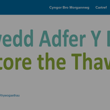
Cyngor Bro Morgannwg
Cartref
 Rhywogaethau