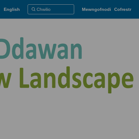
English
Mewngofnodi
Cofrestr