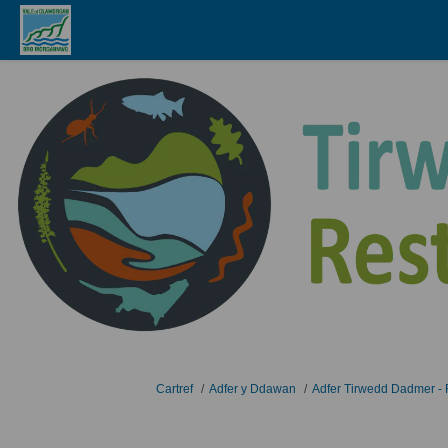
Rydych yma:
Cartref
Adfer y Ddawan
Adfer Tirwedd Dadmer -