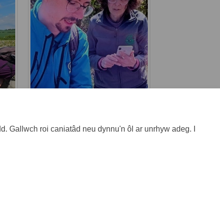
. Gallwch roi caniatâd neu dynnu'n ôl ar unrhyw adeg. I
 o'r safle