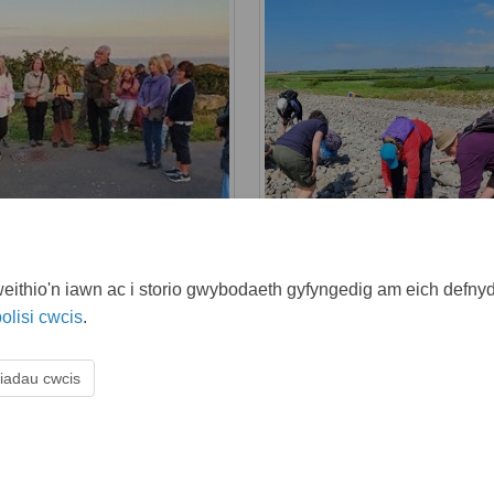
ithio'n iawn ac i storio gwybodaeth gyfyngedig am eich defnydd
olisi cwcis
.
iadau cwcis
isi cymedroli
Hygyrchedd
Cymorth technegol
Polisi cwcis
Map