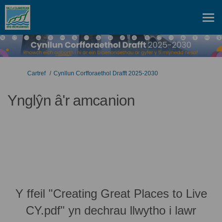
Rydych yma:
Cartref
Cynllun Corfforaethol Drafft 2025-2030
Ynglŷn â'r amcanion
Y ffeil "Creating Great Places to Live
CY.pdf" yn dechrau llwytho i lawr