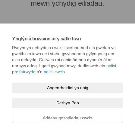
mewn ychydig eiliadau.
Ynglŷn â briwsion ar y safle hwn
Rydym yn defnyddio cwcis i sicrhau bod ein gwefan yn
gweithio'n iawn ac i storio gwybodaeth gyfyngedig am
eich defnydd. Gallwch roi caniatâd neu dynnu'n ôl ar
unrhyw adeg. I gael gwybod mwy, darllenwch ein
polisi
preifatrwydd
a'n
polisi cwcis
.
Telerau ac amodau
Polisi preifatrwydd
Polisi cymedroli
Angenrheidiol yn unig
Hygyrchedd
Cymorth technegol
Polisi cwcis
Derbyn Pob
Map o'r safle
Addasu gosodiadau cwcis